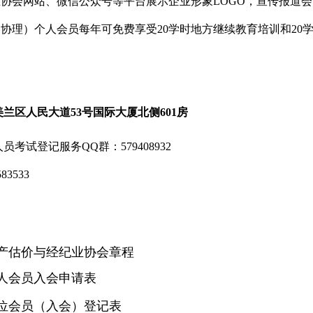
在协会网站、微信公众号等平台展示企业形象LOGO，宣传报道
含协理）个人会员每年可免费享受
20
学时地方继续教育培训和
20
美兰区人民大道
53
号国际大厦北侧
601
房
人员考试登记服务
QQ
群：
579408932
583533
产估价与经纪业协会章程
人会员入会申请表
位会员（入会）登记表