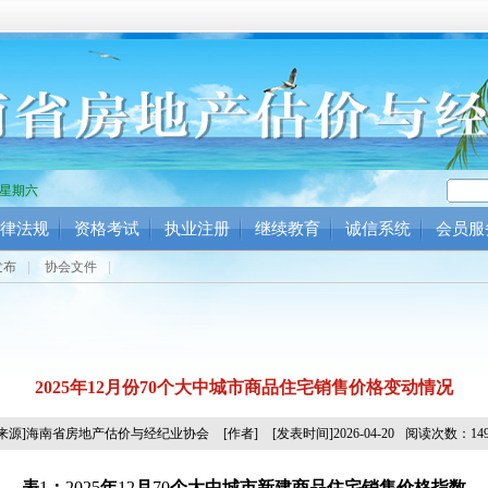
1 星期六
律法规
资格考试
执业注册
继续教育
诚信系统
会员服
发布
|
协会文件
|
2025年12月份70个大中城市商品住宅销售价格变动情况
[来源]海南省房地产估价与经纪业协会
[作者]
[发表时间]2026-04-20
阅读次数：149
表
1
：
2025
年
12
月
70
个大中城市新建商品住宅销售价格指数