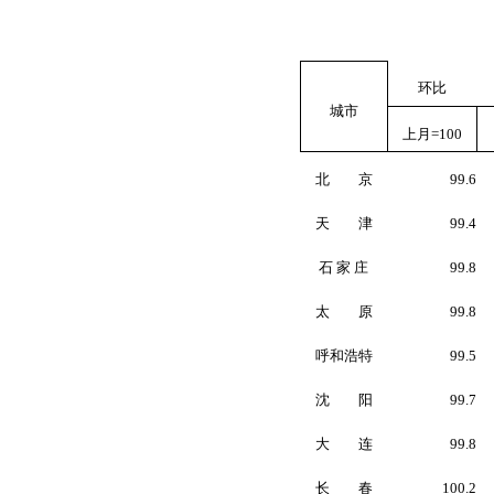
环比
城市
上月
=100
北 京
99.6
天 津
99.4
石 家 庄
99.8
太 原
99.8
呼和浩特
99.5
沈 阳
99.7
大 连
99.8
长 春
100.2