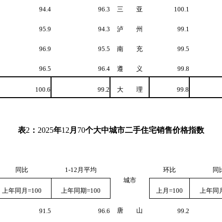
94.4
96.3
三 亚
100.1
95.9
94.3
泸 州
99.1
96.9
95.5
南 充
99.5
96.5
96.4
遵 义
99.8
100.6
99.2
大 理
99.8
表
2
：
2025
年
12
月
70
个大中城市二手住宅销售价格指数
同比
1-12
月平均
环比
同
城市
上年同月
=100
上年同期
=100
上月
=100
上年同
唐 山
91.5
96.6
99.2