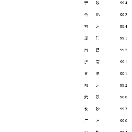
宁 波
99.4
合 肥
99.2
福 州
99.4
厦 门
99.1
南 昌
99.5
济 南
99.1
青 岛
99.1
郑 州
99.2
武 汉
98.8
长 沙
99.3
广 州
99.0