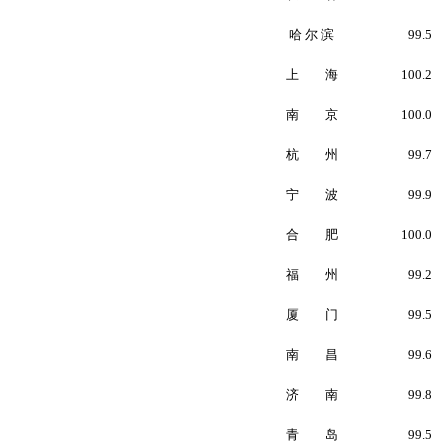
哈 尔 滨
99.5
上 海
100.2
南 京
100.0
杭 州
99.7
宁 波
99.9
合 肥
100.0
福 州
99.2
厦 门
99.5
南 昌
99.6
济 南
99.8
青 岛
99.5