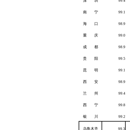
深 圳
99.4
南 宁
99.1
海 口
98.9
重 庆
99.0
成 都
98.9
贵 阳
99.5
昆 明
99.1
西 安
98.9
兰 州
99.4
西 宁
99.8
银 川
99.2
乌鲁木齐
99.3