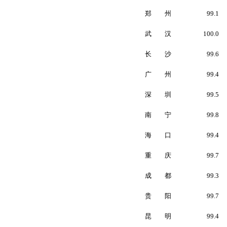
郑 州
99.1
武 汉
100.0
长 沙
99.6
广 州
99.4
深 圳
99.5
南 宁
99.8
海 口
99.4
重 庆
99.7
成 都
99.3
贵 阳
99.7
昆 明
99.4