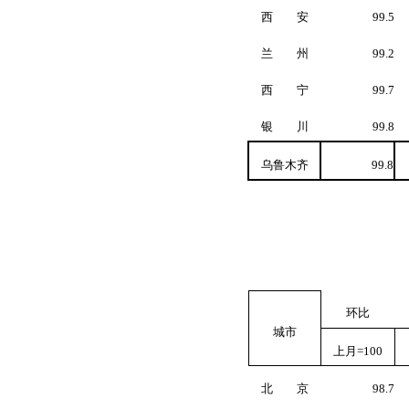
西 安
99.5
兰 州
99.2
西 宁
99.7
银 川
99.8
乌鲁木齐
99.8
环比
城市
上月
=100
北 京
98.7