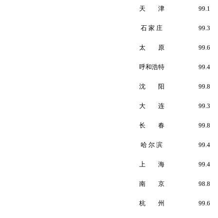
天 津
99.1
石 家 庄
99.3
太 原
99.6
呼和浩特
99.4
沈 阳
99.8
大 连
99.3
长 春
99.8
哈 尔 滨
99.4
上 海
99.4
南 京
98.8
杭 州
99.6