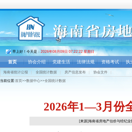
早上好！今天是：
2026年08月09日 07:22:23 星期日
首页
协会介绍
党建生活
法律法规
资格考试
执
海南省统计公报
|
全国统计数据
|
房产信息发布
|
协会文件
|
当前位置:
首页
>>
数据中心
>>
全国统计数据
2026年1—3
[来源]海南省房地产估价与经纪