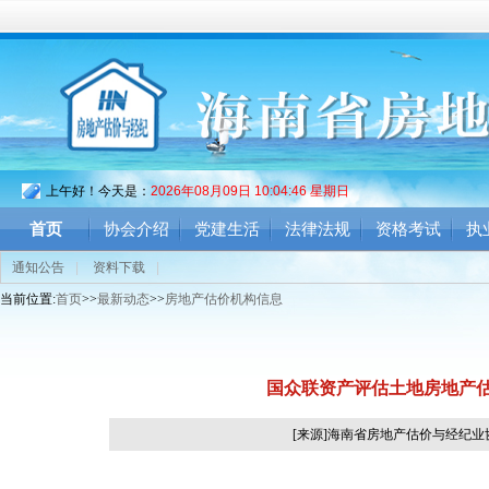
上午好！今天是：
2026年08月09日 10:04:46 星期日
首页
协会介绍
党建生活
法律法规
资格考试
执
通知公告
|
资料下载
|
当前位置:
首页
>>
最新动态
>>
房地产估价机构信息
国众联资产评估土地房地产
[来源]海南省房地产估价与经纪