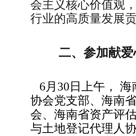
会
主
义
核
心
价
值
观
行业
的
高
质
量
发
展
二、参加
献爱
6月30日上午， 
协会党支部、
海南
会、
海南省资产评
与土地登记代理人