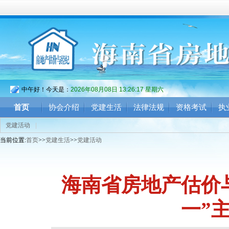
中午好！今天是：
2026年08月08日 13:26:19 星期六
首页
协会介绍
党建生活
法律法规
资格考试
执
党建活动
|
当前位置:
首页
>>
党建生活
>>
党建活动
海南省房地产估价
一”