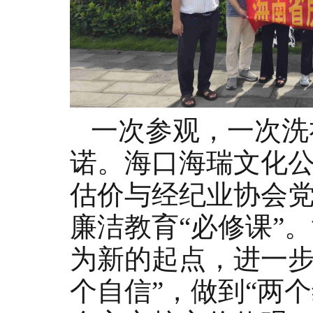
一次参观，一次洗
诺。海口海瑞文化
估价与经纪业协会
廉洁教育
“必修课”
为新的起点，
进
一
个
自
信
”
，
做
到
“
两
个