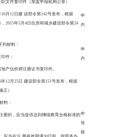
任职文件复印件（加盖申报机构公章）
10月12日建 设部令第142号发布，根据
申请人不再提交，由主管部门
4号，2015年5月4日住房和城乡建设部令第24
内部核查。
下列材料：
申请人不再提交，由主管部门
复印件；
内部核查。
房地产估价师注册证书复印件。
年12月25日 建设部令第151号发布，根据
号修正）
列材料：
申请人不再提交，通过全国房
始注册的，应当提供达到继续教育合格标准的
地产估价行 业管理信息平台
核查。
，应当在注 册有效期满30日前，按照本办