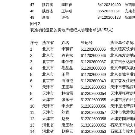
47
陕西省
李臣俊
84120210400
陕西
48
陕西省
王毕成
86520230091
安康
49
新疆
许亮
84120200123
新疆
附件2
获准初始登记的房地产经纪人协理名单(共
153
人)
序号
所在省
姓名
登记号
执业单位名称
北京市
李骐轩
北京暖家筑梦
1
611202600035
北京市
谷春松
北京森发房地
2
611202600036
北京市
李佳伟
北京吉永达房
3
611202600037
北京市
毛晶晶
北京华商兴晟
4
611202600038
北京市
王晨
北京金城阜业
5
611202600039
北京市
曲海艳
北京森发住房
6
611202600040
天津市
王宝苹
天津市普雅房
7
612202600053
天津市
林振雷
天津屋托帮房
8
612202600054
天津市
张永平
天津市河西区
9
612202600055
天津市
李少辉
天津屋托帮房
10
612202600056
天津市
刘青
天津市我爱我
11
612202600057
天津市
赵炎
天津芳圆房地
12
612202600058
河北省
唐玉秋
石家庄市峻力
13
613202600052
河北省
赵晓云
石家庄市峻力
14
613202600053