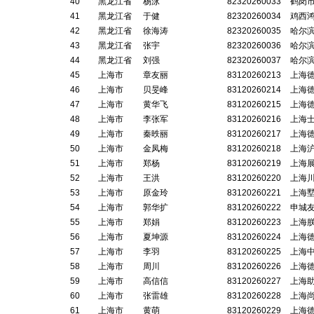
40
黑龙江省
杨泳
82320260033
鹤岗
41
黑龙江省
于健
82320260034
鸡西
42
黑龙江省
徐海涛
82320260035
哈尔
43
黑龙江省
张宇
82320260036
哈尔
44
黑龙江省
刘强
82320260037
哈尔
45
上海市
章友丽
83120260213
上海
46
上海市
贝旻峰
83120260214
上海
47
上海市
黄华飞
83120260215
上海
48
上海市
李张军
83120260216
上海
49
上海市
秦昳丽
83120260217
上海
50
上海市
金凤梅
83120260218
上海
51
上海市
郑杨
83120260219
上海
52
上海市
王洪
83120260220
上海
53
上海市
原金玲
83120260221
上海
54
上海市
郭华扩
83120260222
申城
55
上海市
郑娟
83120260223
上海
56
上海市
夏坤源
83120260224
上海
57
上海市
李羽
83120260225
上海
58
上海市
周川
83120260226
上海
59
上海市
高信信
83120260227
上海
60
上海市
张雷雄
83120260228
上海
61
上海市
黄萌
83120260229
上海