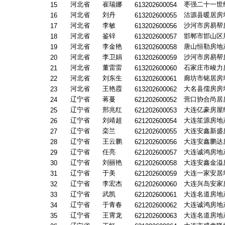
河北省
崔瑞娜
枣强二十一世
15
613202600054
河北省
刘丹
沽源县暖居房
16
613202600055
河北省
李敏
沙河市房易帮
17
613202600056
河北省
鉴锌
邯郸市邯山区
18
613202600057
河北省
李金艳
唐山恒勒房地
19
613202600058
河北省
李卫娟
沙河市房易帮
20
613202600059
河北省
董雷雷
石家庄市峻力
21
613202600060
河北省
刘东生
廊坊市铭居房
22
613202600061
河北省
王艳霞
大名县儒房房
23
613202600062
辽宁省
蒋蔓
营口协合尚居
24
621202600052
辽宁省
邢兆红
大连亿豪房屋
25
621202600053
辽宁省
刘靖超
大连笙源房地
26
621202600054
辽宁省
栾兰
大连安鑫新盛
27
621202600055
辽宁省
王云鹏
大连安鑫鹏达
28
621202600056
辽宁省
任亮
大连诚鸿房地
29
621202600057
辽宁省
刘丽艳
大连安鑫金溢
30
621202600058
辽宁省
于美
大连一家安居
31
621202600059
辽宁省
李宏杰
大连兴岛安家
32
621202600060
辽宁省
武凯
大连名道房地
33
621202600061
辽宁省
于青春
大连诚鸿房地
34
621202600062
辽宁省
王霄龙
大连名道房地
35
621202600063