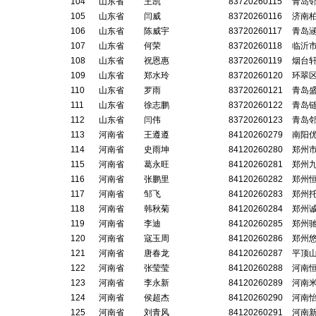
104
山东省
王凯
83720260115
青岛
105
山东省
闫威
83720260116
济南
106
山东省
陈威宇
83720260117
青岛
107
山东省
何荣
83720260118
临沂
108
山东省
祝恩惠
83720260119
烟台
109
山东省
郑水玲
83720260120
环翠
110
山东省
罗雨
83720260121
青岛
111
山东省
徐志鹏
83720260122
青岛
112
山东省
闫伟
83720260123
青岛
113
河南省
王遵遵
84120260279
南阳
114
河南省
史雨坤
84120260280
郑州
115
河南省
葛永旺
84120260281
郑州
116
河南省
张鹏里
84120260282
郑州
117
河南省
邹飞
84120260283
郑州
118
河南省
韩秋菊
84120260284
郑州
119
河南省
李迪
84120260285
郑州
120
河南省
寇玉周
84120260286
郑州
121
河南省
唐春龙
84120260287
平顶
122
河南省
张莹莹
84120260288
河南
123
河南省
李永新
84120260289
河南
124
河南省
侯超杰
84120260290
河南
125
河南省
刘青风
84120260291
河南