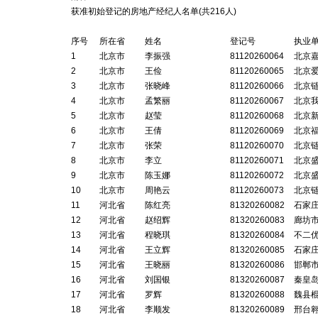
获准初始登记的房地产经纪人名单(共
216
人)
序号
所在省
姓名
登记号
执业
1
北京市
李振强
81120260064
北京
2
北京市
王俭
81120260065
北京
3
北京市
张晓峰
81120260066
北京
4
北京市
孟繁丽
81120260067
北京
5
北京市
赵莹
81120260068
北京
6
北京市
王倩
81120260069
北京
7
北京市
张荣
81120260070
北京
8
北京市
李立
81120260071
北京
9
北京市
陈玉娜
81120260072
北京
10
北京市
周艳云
81120260073
北京
11
河北省
陈红亮
81320260082
石家
12
河北省
赵绍辉
81320260083
廊坊
13
河北省
程晓琪
81320260084
不二
14
河北省
王立辉
81320260085
石家
15
河北省
王晓丽
81320260086
邯郸
16
河北省
刘国银
81320260087
秦皇
17
河北省
罗辉
81320260088
魏县
18
河北省
李顺发
81320260089
邢台