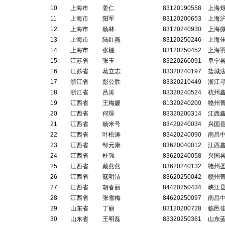
10
上海市
姜仁
83120190558
上海
11
上海市
阳军
83120200653
上海
12
上海市
杨林
83120240930
上海
13
上海市
陆红燕
83120250246
上海
14
上海市
张棚
83120250452
上海
15
江苏省
张玉
83220260091
阜宁
16
江苏省
葛立志
83320240197
盐城
17
浙江省
彭公胜
83320210449
浙江
18
浙江省
吕涛
83320240524
杭州
19
江西省
王梅媛
81320240200
赣州
20
江西省
何琛
83320200314
江西
21
江西省
杨米号
83420240034
兴国
22
江西省
叶松涛
83420240090
南昌
23
江西省
邹元康
83620040012
江西
24
江西省
杜强
83620240058
兴国
25
江西省
戴燕燕
83620240132
赣州
26
江西省
寇明洁
83620250042
赣州
27
江西省
胡春丽
84420250434
峡江
28
江西省
张雪梅
84620250097
南昌
29
山东省
丁丽
83120200728
临邑
30
山东省
王明磊
83320250361
山东