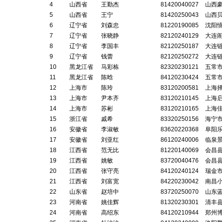
4
山西省
王勤杰
81420040027
山西
5
山西省
王宁
81420250043
山西
6
辽宁省
刘森忠
81220190085
沈阳
7
辽宁省
张晓静
82120240129
大连
8
辽宁省
李国丰
82120250187
大连
9
辽宁省
钱蕾
82120250272
大连
10
黑龙江省
马彩栋
82320230121
五常
11
黑龙江省
陈晗
84120230424
五常
12
上海市
陈玲
83120200581
上海
13
上海市
尹本齐
83120210145
上海
14
上海市
苏彬
83120210165
上海
15
浙江省
戚希
83320250156
海宁
16
安徽省
李淑敏
83620220368
阜阳
17
安徽省
刘亚红
86120240006
临泉
18
江西省
范无比
81220140069
会昌
19
江西省
姚敏
83720040476
会昌
20
江西省
张守亮
84120240124
瑞金
21
江西省
刘富宽
84220230042
南昌
22
山东省
赵培中
83720250070
山东
23
河南省
姚佳辉
81320230301
清丰
24
河南省
高绍东
84120210944
郑州