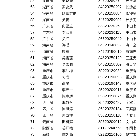
52
湖南省
梁恩鹏
84320250271
长沙
53
湖南省
罗忠武
84320250292
长沙
54
湖南省
欧阳群艳
84320250684
长沙
55
湖南省
吴聪
84320250695
长沙
56
广东省
向亚兰
83320230251
中山
57
广东省
李云贵
84620230115
中山
58
广东省
吴江
86520250040
中山
59
海南省
许瑶
84120240037
海口
60
海南省
熊祥
84620190010
海南
61
海南省
吴雪莲
84620250129
三亚
62
海南省
李雪丽
84620250309
海口
63
重庆市
李红梅
85020120021
重庆
64
重庆市
何成
85020190095
重庆
65
重庆市
高俊
85020190147
重庆
66
重庆市
李天一
85020200016
重庆
67
重庆市
陈章辉
85020250074
重庆
68
四川省
李范永
85120220427
宜宾
69
四川省
陈旭涛
85120230134
宜宾
70
四川省
周成柱
85120250118
宜宾
71
云南省
田树辉
85320200012
文山
72
陕西省
岳开艳
81120240773
华阴
73
新疆
陈为高
82220210160
伊宁