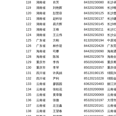
118
湖南省
肖芳
84320230080
长沙
119
湖南省
刘艳辉
84320230086
长沙
120
湖南省
彭慧容
84320230125
长沙
121
湖南省
赵科珍
84320230137
长沙
122
湖南省
易月辉
84320230145
长沙
123
湖南省
王锋
84320230211
长沙
124
湖南省
王云伟
84320230293
长沙
125
广东省
方刚
81320200194
中原
126
广东省
林作迎
84420220428
广东
127
海南省
司攀
84420220090
海南
128
海南省
陈旭
84620220079
海南
129
重庆市
李伟
85020200046
重庆
130
重庆市
李琴
85020220357
重庆
131
四川省
许凤娟
85120190135
绵阳
132
四川省
尹利
85120210228
绵阳
133
云南省
廖园园
83620220483
丽江
134
云南省
张桂花
85320200068
云南
135
云南省
黄章隆
85320200069
云南
136
云南省
张微
85320210197
大理
137
云南省
左汶鑫
85320220161
云南
138
云南省
王望春
85320230015
云南