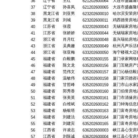
辽宁省
王红
大连市盛鑫隆
36
621202600064
辽宁省
孙喜凤
大连市盛鑫隆
37
621202600065
黑龙江省
刘亚男
哈尔滨安荣房
38
623202600010
黑龙江省
刘城
鸡西德誉房地
39
623202600011
江苏省
张霞
无锡瑞家房地
40
632202600043
江苏省
张娇娇
无锡瑞家房地
41
632202600044
浙江省
肖月红
嘉兴瑞佑房地
42
633202600048
浙江省
吴典姗
杭州凡声乐活
43
633202600049
浙江省
张亚梅
海宁楼视大迈
44
633202600050
福建省
白毅鹏
厦门录家网络
45
635202600155
福建省
陈文龙
厦门互晓房产
46
635202600156
福建省
范伟文
厦门沁杨信毅
47
635202600157
福建省
温敏伟
厦门家贝德咨
48
635202600158
福建省
甘哲峰
厦门市山水家
49
635202600159
福建省
郭秀香
厦门伯誉房地
50
635202600160
福建省
张美英
厦门市清缘房
51
635202600161
福建省
白维斌
厦门钟海信息
52
635202600162
福建省
杨银塔
厦门富奇房地
53
635202600163
福建省
刘建法
厦门富奇房地
54
635202600164
福建省
刘建宾
厦门富奇房地
55
635202600165
江西省
许凌志
峡江县心安房
56
636202600003
江西省
刘陈诚
峡江县心安房
57
636202600004