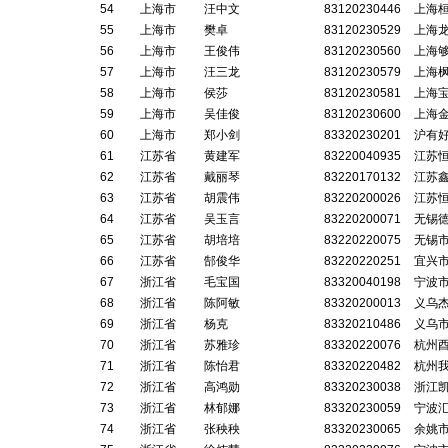
54
上海市
汪中文
83120230446
上海
55
上海市
樊卓
83120230529
上海
56
上海市
王俊伟
83120230560
上海
57
上海市
汪三龙
83120230579
上海
58
上海市
侯莎
83120230581
上海
59
上海市
吴佳俊
83120230600
上海
60
上海市
郑小剑
83320230201
沪有
61
江苏省
黄建军
83220040935
江苏
62
江苏省
戴丽琴
83220170132
江苏
63
江苏省
胡震伟
83220200026
江苏
64
江苏省
吴玉言
83220200071
无锡
65
江苏省
胡培培
83220220075
无锡
66
江苏省
郜俊华
83220220251
宜兴
67
浙江省
毛宝国
83320040198
宁波
68
浙江省
陈阿敏
83320200013
义乌
69
浙江省
杨克
83320210486
义乌
70
浙江省
苏雅珍
83320220076
杭州
71
浙江省
陈怡君
83320220482
杭州
72
浙江省
高鸿勋
83320230038
浙江
73
浙江省
林郁娜
83320230059
宁波
74
浙江省
张秧秧
83320230065
余姚