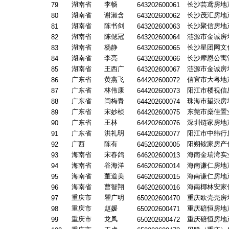
湖南省
李畅
长沙芸鸢房地
79
643202600061
湖南省
谢淑含
长沙茂汇房地
80
643202600062
湖南省
陈书剑
长沙聚信房地
81
643202600063
湖南省
陈偲冠
涟源市金诚房
82
643202600064
湖南省
杨静
长沙星团网文
83
643202600065
湖南省
李亮
长沙摩恩公寓
84
643202600066
湖南省
王西广
涟源市金诚房
85
643202600067
广东省
黄燕飞
信宜市大粤地
86
644202600072
广东省
林伟康
阳江市楼视信
87
644202600073
广东省
闫梅青
珠海市望崇房
88
644202600074
广东省
宋妙桢
东莞市燊佳置
89
644202600075
广东省
王林
深圳链家房地
90
644202600076
广东省
洪礼明
阳江市中纬行
91
644202600077
广西
陈有
阳朔铵家房产
92
645202600005
海南省
宋春鸽
海南金瑞湾实
93
646202600013
海南省
谷海洋
海南谦仁房地
94
646202600014
海南省
董道美
海南谦仁房地
95
646202600015
海南省
曹智翔
海南椰林安家
96
646202600016
重庆市
瞿广明
重庆欧壳壳房
97
650202600470
重庆市
赵媛
重庆碚恒房地
98
650202600471
重庆市
龙凤
重庆碚恒房地
99
650202600472