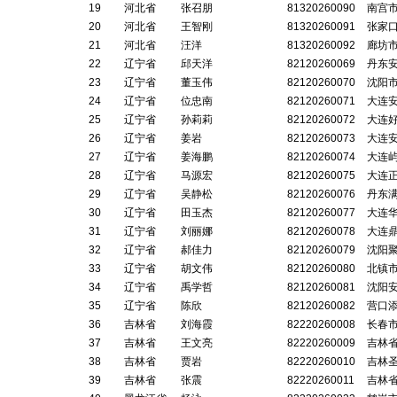
19
河北省
张召朋
81320260090
南宫
20
河北省
王智刚
81320260091
张家
21
河北省
汪洋
81320260092
廊坊
22
辽宁省
邱天洋
82120260069
丹东
23
辽宁省
董玉伟
82120260070
沈阳
24
辽宁省
位忠南
82120260071
大连
25
辽宁省
孙莉莉
82120260072
大连
26
辽宁省
姜岩
82120260073
大连
27
辽宁省
姜海鹏
82120260074
大连
28
辽宁省
马源宏
82120260075
大连
29
辽宁省
吴静松
82120260076
丹东
30
辽宁省
田玉杰
82120260077
大连
31
辽宁省
刘丽娜
82120260078
大连
32
辽宁省
郝佳力
82120260079
沈阳
33
辽宁省
胡文伟
82120260080
北镇
34
辽宁省
禹学哲
82120260081
沈阳
35
辽宁省
陈欣
82120260082
营口
36
吉林省
刘海霞
82220260008
长春
37
吉林省
王文亮
82220260009
吉林
38
吉林省
贾岩
82220260010
吉林
39
吉林省
张震
82220260011
吉林