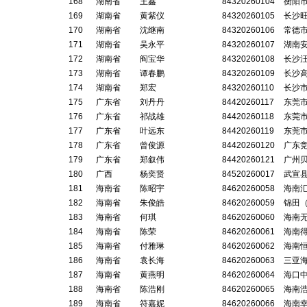
168
湖南省
王鑫
84320260104
衡阳
169
湖南省
黄紫仪
84320260105
长沙
170
湖南省
沈继南
84320260106
常德
171
湖南省
吴永平
84320260107
湖南
172
湖南省
阎宝华
84320260108
长沙
173
湖南省
谭春鹏
84320260109
长沙
174
湖南省
郑宏
84320260110
长沙
175
广东省
刘丹丹
84420260117
东莞
176
广东省
祁战雄
84420260118
东莞
177
广东省
叶远东
84420260119
东莞
178
广东省
曾俊源
84420260120
广东
179
广东省
郑叙伟
84420260121
广州
180
广西
杨奕贤
84520260017
武宣
181
海南省
陈昭宇
84620260058
海南
182
海南省
朱俊皓
84620260059
锦田
183
海南省
何琪
84620260060
海南
184
海南省
陈荣
84620260061
海南
185
海南省
付雅琳
84620260062
海南
186
海南省
袁长海
84620260063
三亚
187
海南省
黄燕明
84620260064
海口
188
海南省
陈浩刚
84620260065
海南
189
海南省
符嘉妮
84620260066
海南