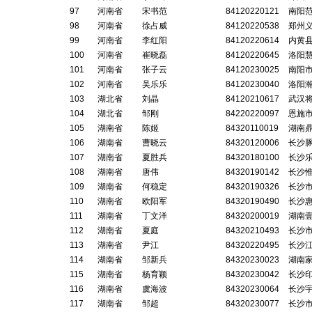
97
河南省
宋书范
84120220121
南阳
98
河南省
徐占威
84120220538
郑州
99
河南省
李红阳
84120220614
内黄
100
河南省
崔晓磊
84120220645
洛阳
101
河南省
张子云
84120230025
南阳
102
河南省
吴乐乐
84120230040
洛阳
103
湖北省
刘晶
84120210617
武汉
104
湖北省
邹刚
84220220097
恩施
105
湖南省
陈姬
84320110019
湖南
106
湖南省
曹晓云
84320120006
长沙
107
湖南省
夏胜兵
84320180100
长沙
108
湖南省
唐伟
84320190142
长沙
109
湖南省
何稳定
84320190326
长沙
110
湖南省
欧阳军
84320190490
长沙
111
湖南省
丁文洋
84320200019
湖南
112
湖南省
夏庭
84320210493
长沙
113
湖南省
尹江
84320220495
长沙
114
湖南省
邹新兵
84320230023
湖南
115
湖南省
杨育颖
84320230042
长沙
116
湖南省
虞海波
84320230064
长沙
117
湖南省
邹超
84320230077
长沙