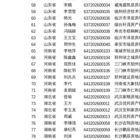
山东省
宋娥
威海盛凯居房
58
637202600034
山东省
李雪莹
德州经济技术
59
637202600035
山东省
韩光
临沂市泽居房
60
637202600036
山东省
孙逸梅
烟台轩茂房产
61
637202600037
山东省
冯瑞丽
寿光市梧桐树
62
637202600038
山东省
王立宝
临沂市泽居房
63
637202600039
山东省
周华生
泰安市瑞居房
64
637202600040
河南省
李艳萍
项城市恒达房
65
641202600103
河南省
陈鑫鑫
郑州绿之城房
66
641202600104
河南省
屈胜佳
三门峡市韶州
67
641202600105
河南省
陈虹羽
三门峡市韶州
68
641202600106
河南省
刘兵兵
郑州捷运房地
69
641202600107
河南省
李代
河南省大象找
70
641202600108
河南省
袁朋妮
三门峡市仁和
71
641202600109
湖北省
曾瑜
武汉家顺房地
72
642202600010
湖北省
王方
武汉优邦房产
73
642202600011
湖北省
李玉龙
武汉安和家房
74
642202600012
湖北省
周威
武汉优邦房产
75
642202600013
湖南省
李继强
长沙吉翔房地
76
643202600058
湖南省
康纪亮
长沙鹏辰房地
77
643202600059
湖南省
刘涛
长沙鹏辰房地
78
643202600060