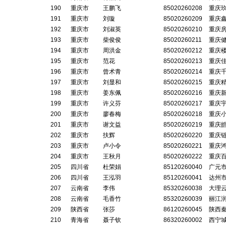
190
重庆市
王鹏飞
85020260208
重庆
191
重庆市
刘璇
85020260209
重庆
192
重庆市
刘淑英
85020260210
重庆
193
重庆市
柴俊俊
85020260211
重庆
194
重庆市
周洪金
85020260212
重庆
195
重庆市
范花
85020260213
重庆
196
重庆市
曾术青
85020260214
重庆
197
重庆市
刘显和
85020260215
重庆
198
重庆市
姜东佩
85020260216
重庆
199
重庆市
许义芬
85020260217
重庆
200
重庆市
廖春梅
85020260218
重庆
201
重庆市
谢文益
85020260219
重庆
202
重庆市
扶辉
85020260220
重庆
203
重庆市
卢小令
85020260221
重庆
204
重庆市
王秋月
85020260222
重庆
205
四川省
杜荣娟
85120260040
广元
206
四川省
王泓羽
85120260041
达州
207
云南省
李伟
85320260038
大理
208
云南省
毛香竹
85320260039
丽江
209
陕西省
张莎
86120260045
陕西
210
青海省
聂子钦
86320260002
西宁