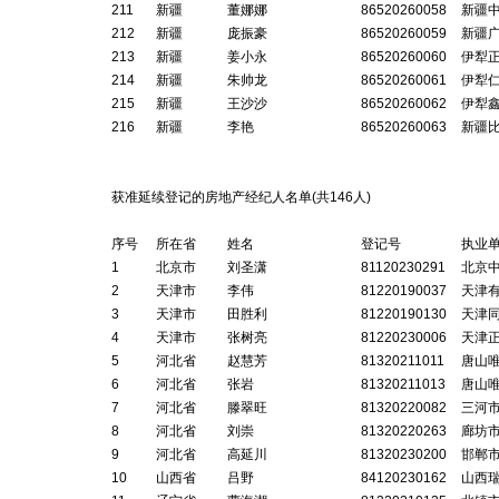
211
新疆
董娜娜
86520260058
新疆
212
新疆
庞振豪
86520260059
新疆
213
新疆
姜小永
86520260060
伊犁
214
新疆
朱帅龙
86520260061
伊犁
215
新疆
王沙沙
86520260062
伊犁
216
新疆
李艳
86520260063
新疆
获准延续登记的房地产经纪人名单(共
146
人)
序号
所在省
姓名
登记号
执业
1
北京市
刘圣潇
81120230291
北京
2
天津市
李伟
81220190037
天津
3
天津市
田胜利
81220190130
天津
4
天津市
张树亮
81220230006
天津
5
河北省
赵慧芳
81320211011
唐山
6
河北省
张岩
81320211013
唐山
7
河北省
滕翠旺
81320220082
三河
8
河北省
刘崇
81320220263
廊坊
9
河北省
高延川
81320230200
邯郸
10
山西省
吕野
84120230162
山西