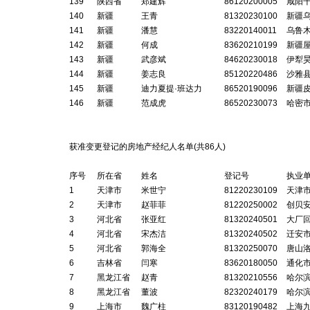
139
陕西省
郑建辉
86120200005
咸阳
140
新疆
王青
81320230100
新疆
141
新疆
潘慧
83220140011
乌鲁
142
新疆
何成
83620210199
新疆
143
新疆
武彦斌
84620230018
伊犁
144
新疆
姜志良
85120220486
沙雅
145
新疆
迪力夏提·班达力
86520190096
新疆
146
新疆
范成虎
86520230073
哈密
获准变更登记的房地产经纪人名单(共
86
人)
序号
所在省
姓名
登记号
执业
1
天津市
米世宁
81220230109
天津
2
天津市
赵菲菲
81220250002
创贝
3
河北省
张亚红
81320240501
大厂
4
河北省
宋杰洁
81320240502
迁安
5
河北省
郭海全
81320250070
唐山
6
吉林省
闫寒
83620180050
通化
7
黑龙江省
赵青
81320210556
哈尔
8
黑龙江省
董波
82320240179
哈尔
9
上海市
魏广柱
83120190482
上海