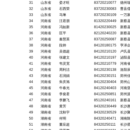
31
山东省
娄才旺
83720210077
德州
32
山东省
石西荣
83720230083
曹县
33
山东省
马琳
83720230109
一万
34
河南省
汪君朋
81320220449
新蔡
35
河南省
冯如新
81420230025
新蔡
36
河南省
匡平
82120240220
新蔡
37
河南省
秦慧英
83720250087
新蔡
38
河南省
段帅
84120180175
亨泽
39
河南省
吴德超
84120210120
卢氏
40
河南省
张建文
84120210197
泌阳
41
河南省
韦灵宽
84120210779
河南
42
河南省
周利洁
84120230138
洛阳
43
河南省
石润娟
84120230151
郑州
44
河南省
朱庆旭
84120230404
郑州
45
河南省
牛春光
84120240403
河南
46
河南省
李俊君
84120250851
郑州
47
河南省
李鹏飞
85120240161
新蔡
48
湖南省
黄芳
84320230449
长沙
49
湖南省
沈秋宇
84320230529
长沙
50
湖南省
何明
84320240471
湖南
51
湖南省
董应超
84320250111
长沙