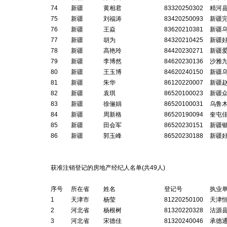
74
新疆
黄相君
83320250302
精河
75
新疆
刘福涛
83420250093
新疆
76
新疆
王焱
83620210381
新疆
77
新疆
胡为
84320210425
新疆
78
新疆
高艳玲
84420230271
新疆
79
新疆
李博然
84620230136
沙雅
80
新疆
王玉博
84620240150
新疆
81
新疆
朱华
86120220007
新疆
82
新疆
袁琪
86520100023
新疆
83
新疆
徐俪娟
86520100031
乌鲁
84
新疆
周新格
86520190094
奎屯
85
新疆
田会军
86520230151
新疆
86
新疆
郭玉峰
86520230188
新疆
获准注销登记的房地产经纪人名单(共4
9
人)
序号
所在省
姓名
登记号
执业
1
天津市
杨莹
81220250100
天津
2
河北省
杨根树
81320220328
沽源
3
河北省
宋德佳
81320240046
承德