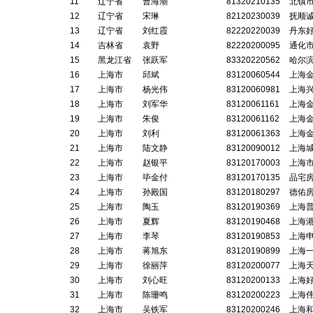
11
辽宁省
曹海潮
81320210135
北镇
12
辽宁省
宋琳
82120230039
抚顺
13
辽宁省
刘红霞
82220220039
丹东
14
吉林省
袁野
82220200095
通化
15
黑龙江省
张跃军
83320220562
哈尔
16
上海市
邱斌
83120060544
上海
17
上海市
杨光伟
83120060981
上海
18
上海市
刘军华
83120061161
上海
19
上海市
朱俊
83120061162
上海
20
上海市
刘利
83120061363
上海
21
上海市
陆文静
83120090012
上海
22
上海市
赵银平
83120170003
上海
23
上海市
毕金付
83120170135
品宅
24
上海市
孙殿国
83120180297
德佑
25
上海市
陶玉
83120190369
上海
26
上海市
夏辉
83120190468
上海
27
上海市
李琴
83120190853
上海
28
上海市
蒋旭东
83120190899
上海
29
上海市
徐丽萍
83120200077
上海
30
上海市
刘心旺
83120200133
上海
31
上海市
陈珊鸣
83120200223
上海
32
上海市
吴铁军
83120200246
上海