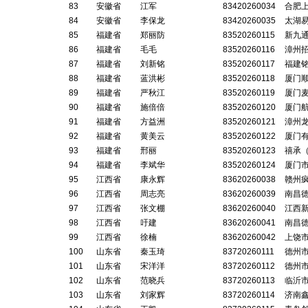
83
安徽省
江军
83420260034
合肥
84
安徽省
李保龙
83420260035
太湖
85
福建省
郑丽防
83520260115
新九
86
福建省
毛毛
83520260116
漳州
87
福建省
刘新铭
83520260117
福建
88
福建省
蓝洪彬
83520260118
厦门
89
福建省
严秋江
83520260119
厦门
90
福建省
施倍倍
83520260120
厦门
91
福建省
方益洲
83520260121
漳州
92
福建省
黄美云
83520260122
厦门
93
福建省
邢丽
83520260123
禧承
94
福建省
李斌华
83520260124
厦门
95
江西省
康永辉
83620260038
赣州
96
江西省
周志亮
83620260039
南昌
97
江西省
张文棚
83620260040
江西
98
江西省
吁建
83620260041
南昌
99
江西省
徐楠
83620260042
上饶
100
山东省
秦玉琦
83720260111
德州
101
山东省
宋洋洋
83720260112
德州
102
山东省
范晓兵
83720260113
临沂
103
山东省
刘家辉
83720260114
济南