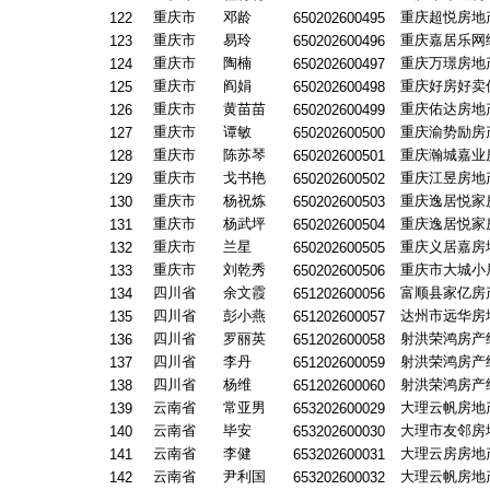
重庆市
邓龄
重庆超悦房地
122
650202600495
重庆市
易玲
重庆嘉居乐网
123
650202600496
重庆市
陶楠
重庆万璟房地
124
650202600497
重庆市
阎娟
重庆好房好卖
125
650202600498
重庆市
黄苗苗
重庆佑达房地
126
650202600499
重庆市
谭敏
重庆渝势励房
127
650202600500
重庆市
陈苏琴
重庆瀚城嘉业
128
650202600501
重庆市
戈书艳
重庆江昱房地
129
650202600502
重庆市
杨祝炼
重庆逸居悦家
130
650202600503
重庆市
杨武坪
重庆逸居悦家
131
650202600504
重庆市
兰星
重庆义居嘉房
132
650202600505
重庆市
刘乾秀
重庆市大城小
133
650202600506
四川省
余文霞
富顺县家亿房
134
651202600056
四川省
彭小燕
达州市远华房
135
651202600057
四川省
罗丽英
射洪荣鸿房产
136
651202600058
四川省
李丹
射洪荣鸿房产
137
651202600059
四川省
杨维
射洪荣鸿房产
138
651202600060
云南省
常亚男
大理云帆房地
139
653202600029
云南省
毕安
大理市友邻房
140
653202600030
云南省
李健
大理云房房地
141
653202600031
云南省
尹利国
大理云帆房地
142
653202600032