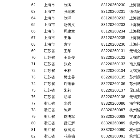
62
上海市
刘涛
83120260230
上海
63
上海市
张瑞林
83120260231
德佑
64
上海市
刘洋
83120260232
上海
65
上海市
赵传义
83120260233
上海
66
上海市
周建章
83120260234
上海
67
上海市
王乐
83120260235
上海
68
上海市
袁宁
83120260236
上海
69
江苏省
王印
83220260131
无锡
70
江苏省
王高俊
83220260132
无锡
71
江苏省
张欢
83220260133
南京
72
江苏省
王林
83220260134
无锡
73
江苏省
樊士界
83220260135
苏州
74
江苏省
许蓬春
83220260136
苏州
75
江苏省
朱莉
83220260137
昆山
76
江苏省
胡翠
83220260138
无锡
77
浙江省
水强
83320260086
海宁
78
浙江省
陈婵
83320260087
杭州
79
浙江省
刘鸿军
83320260088
宁波
80
浙江省
吕江辉
83320260089
杭州
81
浙江省
蔡挺挺
83320260090
杭州
82
浙江省
花艳稳
83320260091
杭州