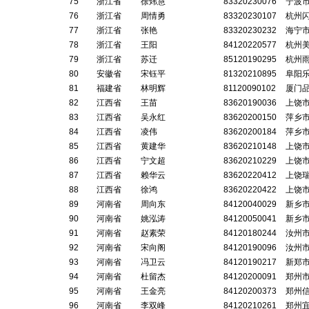
75
浙江省
徐炜慧
83320230076
宁波
76
浙江省
周情勇
83320230107
杭州
77
浙江省
张艳
83320230232
海宁
78
浙江省
王阳
84120220577
杭州
79
浙江省
苏迁
85120190295
杭州
80
安徽省
宋钰平
81320210895
阜阳
81
福建省
林明辉
81120090102
厦门
82
江西省
王苗
83620190036
上饶
83
江西省
吴永红
83620200150
萍乡
84
江西省
凌伟
83620200184
萍乡
85
江西省
黄建华
83620210148
上饶
86
江西省
宁文超
83620210229
上饶
87
江西省
赖华云
83620220412
上饶
88
江西省
徐鸿
83620220422
上饶
89
河南省
周向东
84120040029
新乡
90
河南省
姚泓涛
84120050041
新乡
91
河南省
赵素荣
84120180244
汝州
92
河南省
宋向阁
84120190096
汝州
93
河南省
冯卫云
84120190217
新郑
94
河南省
杜留杰
84120200091
郑州
95
河南省
王金亮
84120200373
郑州
96
河南省
李双峰
84120210261
郑州