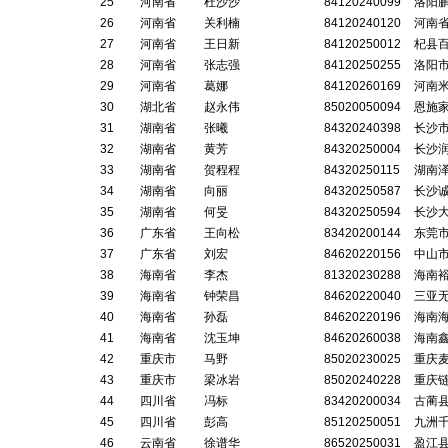
25
河南省
杜沙沙
84120240099
洛阳
26
河南省
关利楠
84120240120
河南
27
河南省
王日新
84120250012
杞县
28
河南省
张志强
84120250255
洛阳
29
河南省
葛娜
84120260169
河南
30
湖北省
赵永伟
85020050094
恩施
31
湖南省
张曦
84320240398
长沙
32
湖南省
黄芳
84320250004
长沙
33
湖南省
贺程程
84320250115
湖南
34
湖南省
向丽
84320250587
长沙
35
湖南省
何旻
84320250594
长沙
36
广东省
王向松
83420200144
东莞
37
广东省
刘宏
84620220156
中山
38
海南省
李杰
81320230288
海南
39
海南省
钟荣昌
84620220040
三亚
40
海南省
孙磊
84620220196
海南
41
海南省
沈玉坤
84620260038
海南
42
重庆市
马野
85020230025
重庆
43
重庆市
梁冰岩
85020240228
重庆
44
四川省
冯标
83420200034
古蔺
45
四川省
彭高
85120250051
九洲
46
云南省
徐谱华
86520250031
盈江