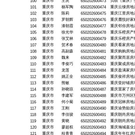
重庆市
王虎
贝联（重庆）
100
650202600473
重庆市
杨军陶
重庆云缦房地
101
650202600474
重庆市
陈莉
重庆江昱房地
102
650202600475
重庆市
罗朝辉
重庆麓悦好家
103
650202600476
重庆市
漆朝霞
重庆邻你房地
104
650202600477
重庆市
徐光华
重庆乐橙房产
105
650202600478
重庆市
张艾林
重庆乐橙房产
106
650202600479
重庆市
贺术春
重庆看家房地
107
650202600480
重庆市
高副森
重庆购购房地
108
650202600481
重庆市
魏来
重庆聚而居房
109
650202600482
重庆市
李俊巧
重庆聚成房地
110
650202600483
重庆市
龙莲
重庆盈满家房
111
650202600484
重庆市
姚正全
重庆俊祥房地
112
650202600485
重庆市
熊敏
重庆壹好铺房
113
650202600486
重庆市
孙晓琼
重庆置家了房
114
650202600487
重庆市
李建军
重庆市万州区
115
650202600488
重庆市
何小菊
重庆冠林房地
116
650202600489
重庆市
王刚
重庆渝势励房
117
650202600490
重庆市
李佳骏
重庆朗尚房地
118
650202600491
重庆市
黄晓
重庆朗尚房地
119
650202600492
重庆市
廖超权
重庆瀚城嘉业
120
650202600493
重庆市
桂青青
重庆年年红房
121
650202600494