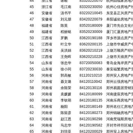
44
浙江省
谢毅
83320220070
杭州酉福家房地
45
浙江省
毛江南
83320230050
杭州心佳房地产
46
安徽省
汤书平
83220210045
东至县正兴房产
47
安徽省
刘元朋
83420220079
阜阳诚佑房地产
48
福建省
陈英
83520180009
厦门市先合文化
49
福建省
程丽铭
83520230009
厦门汇厦房地产
50
江西省
罗鹏
83620190188
萍乡市源点房产
51
江西省
叶立华
83620200135
上饶市华威房产
52
江西省
吴洪娟
83620210219
上饶万顺房产经
53
江西省
王尧晖
83620210228
上饶市天禧房产
54
山东省
张忠华
83720050083
青岛金海岸房产
55
山东省
徐小同
83720230030
泰安福繁房地产
56
河南省
郭高敏
81120210210
郑州安人房地产
57
河南省
聂文璐
84120110042
郑州云强房地产
58
河南省
余陈荣
84120130116
郑州易圆居营销
59
河南省
袁媛媛
84120180099
河南捷宸房地产
60
河南省
李钦萌
84120180135
河南乐商房地产
61
河南省
杨阳
84120180149
郑州名仕汇房地
62
河南省
陈留彦
84120180273
郑州锦融房地产
63
河南省
赵江恩
84120190298
河南梵瑞斯房地
64
河南省
马志华
84120190582
开封市祥符区城
65
河南省
刘培亚
84120200029
郑州安上房地产