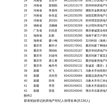
24
河南省
关先平
84120200709
郑州兰乔房地产
25
河南省
苗朝阳
84120210170
郑州祥帅房地产
26
河南省
李朋伟
84120230050
濮阳市金辉房地
27
河南省
孙东孟
84120230295
洛阳宏辉房地产
28
河南省
厉闪闪
84120250129
郑州理宜想房地
29
湖南省
尤晓峰
84320230269
长沙琪玲房地产
30
广东省
刘兆坚
84420240103
肇庆睿诚置业有
31
海南省
彭新
83320230280
海南千家万户房
32
海南省
廖小梅
84620240045
五问科技（海南
33
重庆市
赖学才
85020170041
重庆到家了网络
34
重庆市
周绍松
85020220167
重庆华绍房地产
35
重庆市
刘道伟
85020220220
重庆到家了紫芸
36
重庆市
唐立勇
85020240111
重庆链家房地产
37
重庆市
梅丹丹
85020250132
客诚居（重庆）
38
新疆
何飞
83420190171
乌鲁木齐创世联
39
新疆
洪尚亮
83420230084
新疆迈鼎房地产
40
新疆
田伟
86520050021
乌鲁木齐市汇特
41
新疆
李营
86520240031
乌鲁木齐易居臣
42
新疆
雷燕
86520240040
博乐市乐家房地
附件2
获准初始登记的房地产经纪人协理名单(共
134
人)