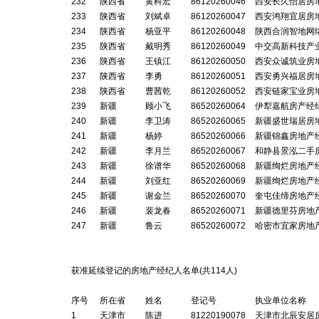
232
陕西省
黄科宏
86120260046
西安长久怡居房
233
陕西省
刘斌卓
86120260047
西安鸿翔宜居房
234
陕西省
杨亚平
86120260048
陕西合润智地网
235
陕西省
戴明秀
86120260049
中交高新科技产
236
陕西省
王镇江
86120260050
西安众诚筑业房
237
陕西省
李勇
86120260051
西安勇兴福居房
238
陕西省
曹茜乾
86120260052
西安链家宝业房
239
新疆
顾小飞
86520260064
伊犁嘉航房产经
240
新疆
李卫涛
86520260065
新疆盛世瑞居房
241
新疆
杨婷
86520260066
新疆锦鑫房地产
242
新疆
李月兰
86520260067
和静县景泓二手
243
新疆
徐谱华
86520260068
新疆绚烂房地产
244
新疆
刘亚红
86520260069
新疆绚烂房地产
245
新疆
谢金兰
86520260070
奎屯佳缔房地产
246
新疆
裴龙春
86520260071
新疆德里芬房地
247
新疆
鲁云
86520260072
哈密市宜家房地
获准延续登记的房地产经纪人名单(共
114
人)
序号
所在省
姓名
登记号
执业单位名称
1
天津市
陈进
81220190078
天津市北辰安居