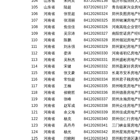
104
山东省
朱阿宾
83720260136
临沂市福润得人
105
山东省
陆超
83720260137
青岛链家兴业房
106
河南省
张世超
84120260324
郑州良图房地产
107
河南省
张清丽
84120260325
郑州铭澜房地产
108
河南省
焦佳佳
84120260326
河南嵩瓴企业管
109
河南省
吴宗涛
84120260327
南阳世诺房产经
110
河南省
陈鹏
84120260328
郑州领冠房地产
111
河南省
刘永强
84120260329
郑州宴杞房地产
112
河南省
娄涛
84120260330
河南省初亿房地
113
河南省
吴秋杰
84120260331
郑州盛彬房地产
114
河南省
宋健
84120260332
郑州盈家好房房
115
河南省
张文豪
84120260333
长葛市安禾房地
116
河南省
常怡超
84120260334
郑州君子顾房地
117
河南省
王楠
84120260335
郑州唯奕房地产
118
河南省
侯晓哲
84120260336
郑州德善房地产
119
河南省
张峰
84120260337
郑州永瀚房地产
120
河南省
赵军成
84120260338
郑州众佳房地产
121
河南省
余义海
84120260339
郑州佳成房地产
122
河南省
杨克
84120260340
郑州信仁行房地
123
河南省
高丹丹
84120260341
三门峡金屋房地
124
河南省
杨光
84120260342
郑州星旭房地产
125
河南省
闫晓刚
84120260343
郑州航空港区谦