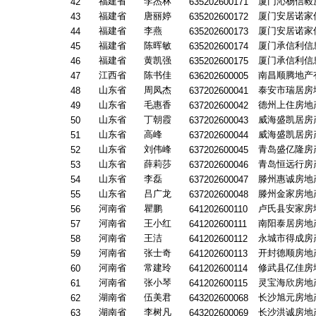
福建省
李杰林
厦门沁杨信毅
42
635202600171
福建省
唐丽婷
厦门安居诺家
43
635202600172
福建省
李燕
厦门安居诺家
44
635202600173
福建省
陈晖敏
厦门承信利信
45
635202600174
福建省
黄凯强
厦门承信利信
46
635202600175
江西省
陈书佳
南昌顺腾地产
47
636202600005
山东省
周凤杰
泰安市瑞居房
48
637202600041
山东省
毛惠香
德州上住房地
49
637202600042
山东省
丁朝霞
威海盛凯居房
50
637202600043
山东省
高峰
威海盛凯居房
51
637202600044
山东省
刘伟峰
青岛盛亿隆房
52
637202600045
山东省
薛莉莎
青岛恒远行房
53
637202600046
山东省
李磊
滕州惠诚房地
54
637202600047
山东省
吕广龙
滕州金家房地
55
637202600048
河南省
瞿鹏
卢氏县安家房
56
641202600110
河南省
王小红
南阳泰居房地
57
641202600111
河南省
王洁
永城市得成房
58
641202600112
河南省
张士奇
开封德顺房地
59
641202600113
河南省
常建玲
修武县亿佳房
60
641202600114
河南省
张小琴
灵宝海欣房地
61
641202600115
湖南省
伍美君
长沙旭元房地
62
643202600068
湖南省
李树凡
长沙洪诚房地
63
643202600069