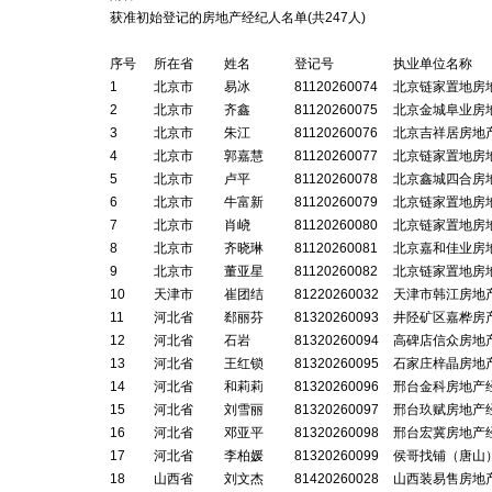
获准初始登记的房地产经纪人名单(共
247
人)
序号
所在省
姓名
登记号
执业单位名称
1
北京市
易冰
81120260074
北京链家置地房
2
北京市
齐鑫
81120260075
北京金城阜业房
3
北京市
朱江
81120260076
北京吉祥居房地
4
北京市
郭嘉慧
81120260077
北京链家置地房
5
北京市
卢平
81120260078
北京鑫城四合房
6
北京市
牛富新
81120260079
北京链家置地房
7
北京市
肖峣
81120260080
北京链家置地房
8
北京市
齐晓琳
81120260081
北京嘉和佳业房
9
北京市
董亚星
81120260082
北京链家置地房
10
天津市
崔团结
81220260032
天津市韩江房地
11
河北省
郄丽芬
81320260093
井陉矿区嘉桦房
12
河北省
石岩
81320260094
高碑店信众房地
13
河北省
王红锁
81320260095
石家庄梓晶房地
14
河北省
和莉莉
81320260096
邢台金科房地产
15
河北省
刘雪丽
81320260097
邢台玖赋房地产
16
河北省
邓亚平
81320260098
邢台宏冀房地产
17
河北省
李柏媛
81320260099
侯哥找铺（唐山
18
山西省
刘文杰
81420260028
山西装易售房地