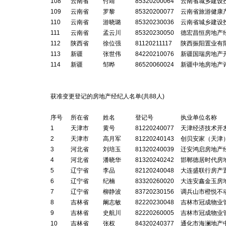
108
云南省
付靖
85320200064
云南省城乡建设
109
云南省
罗黎
85320200077
云南省旅游健康
110
云南省
游晓璐
85320230036
云南省城乡建设
111
云南省
孟云川
85320230050
德宏昌恒房地产
112
陕西省
徐位强
81120211117
陕西振阳置业有
113
新疆
张世伟
84220210076
新疆国瑞房地产
114
新疆
邹晔
86520060024
新疆中地房地产
获准变更登记的房地产经纪人名单(共8
8
人)
序号
所在省
姓名
登记号
执业单位名称
1
天津市
黄号
81220240077
天津经济技术开
2
天津市
高月军
81220240143
创贝安家（天津
3
河北省
刘培玉
81320240039
迁安鸿启房地产
4
河北省
潘晓华
81320240242
邯郸德居时代房
5
辽宁省
李品
82120240048
大连盛联行房产
6
辽宁省
纪楠
83320260020
大连安鑫金玉房
7
辽宁省
柳静波
83720230156
调兵山市橙悦不
8
吉林省
阚志敏
82220230048
吉林市冠成物业
9
吉林省
史航川
82220260005
吉林市冠成物业
10
吉林省
张权
84320240377
通化市海澜地产