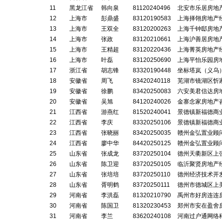
11
黑龙江省
韩向泉
81120240496
北安市乐居房地
12
上海市
彭鼎盛
83120190583
上海择翎房地产
13
上海市
王双全
83120200263
上海千钟邸房地
14
上海市
张政
83120210661
上海沪善居房地
15
上海市
王精超
83120220436
上海菁英房地产
16
上海市
叶磊
83120250690
上海平怡乐园房
17
浙江省
胡志锋
83320190448
坐标塔岚（义乌
18
安徽省
周飞
83420240118
芜湖市镜湖区忻
19
安徽省
徐鹏
83420250083
六安美君信达房
20
安徽省
吴旭
84120240026
金寨念家房地产
21
江西省
游燕红
81520240041
景德镇新福德商
22
江西省
李庆
83320250106
景德镇新福德商
23
江西省
张晓丽
83420250035
赣州金弘置业顾
24
江西省
廖中华
84420250125
赣州金弘置业顾
25
山东省
张成龙
83720250104
德州天衢新区上
26
山东省
陈卫迎
83720250105
临沂聚贤房地产
27
山东省
张培培
83720250110
德州经济技术开
28
山东省
胥明鹤
83720250111
德州市德城区上
29
河南省
李洪磊
81320210790
禹州市好房连连
30
河南省
陈国卫
81320230453
郑州市安在盈舍
31
河南省
李兰
83620240108
河南过户通网络