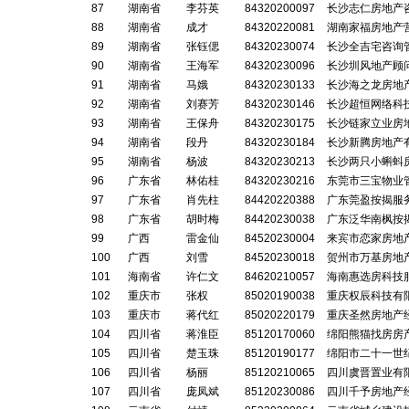
87
湖南省
李芬英
84320200097
长沙志仁房地产
88
湖南省
成才
84320220081
湖南家福房地产
89
湖南省
张钰偲
84320230074
长沙全吉宅咨询
90
湖南省
王海军
84320230096
长沙圳风地产顾
91
湖南省
马娥
84320230133
长沙海之龙房地
92
湖南省
刘赛芳
84320230146
长沙超恒网络科
93
湖南省
王保舟
84320230175
长沙链家立业房
94
湖南省
段丹
84320230184
长沙新腾房地产
95
湖南省
杨波
84320230213
长沙两只小蝌蚪
96
广东省
林佑桂
84320230216
东莞市三宝物业
97
广东省
肖先柱
84420220388
广东莞盈按揭服
98
广东省
胡时梅
84420230038
广东泛华南枫按
99
广西
雷金仙
84520230004
来宾市恋家房地
100
广西
刘雪
84520230018
贺州市万基房地
101
海南省
许仁文
84620210057
海南惠选房科技
102
重庆市
张权
85020190038
重庆权辰科技有
103
重庆市
蒋代红
85020220179
重庆圣然房地产
104
四川省
蒋淮臣
85120170060
绵阳熊猫找房房
105
四川省
楚玉珠
85120190177
绵阳市二十一世
106
四川省
杨丽
85120210065
四川虞晋置业有
107
四川省
庞凤斌
85120230086
四川千予房地产