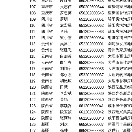
重庆市
段红玉
重庆三科家安
106
650202600543
重庆市
吴志伟
重庆链家房地
107
650202600544
重庆市
罗忠英
重庆国誉强房
108
650202600545
四川省
罗明
绵阳房淘淘房
109
651202600061
四川省
袁宏强
绵阳房淘淘房
110
651202600062
四川省
肖伟
绵阳房淘淘房
111
651202600063
四川省
梁小雪
射洪荣鸿房产
112
651202600064
贵州省
吴昌兰
剑河源发房地
113
652202600001
贵州省
张廷飞
贵州为家房地
114
652202600002
云南省
白加英
大理市百佳房
115
653202600034
云南省
白年春
大理市百佳房
116
653202600035
云南省
刘翔宇
大理市好室房
117
653202600036
云南省
郑永杰
大理云帆房地
118
653202600037
云南省
胡艳琼
大理市誉和房
119
653202600038
陕西省
田慧
陕西亿品房都
120
661202600038
陕西省
李宏斌
陕西亮亮新居
121
661202600039
陕西省
吴锐
陕西亮亮新居
122
661202600040
陕西省
李颖哲
咸阳贝佳馨宜
123
661202600041
陕西省
段宝祯
陕西瑞兴集美
124
661202600042
陕西省
张阿静
咸阳百佳阁房
125
661202600043
新疆
刘欢
新疆同丰昌建
126
665202600037
新疆
张帅
达世行（新疆
127
665202600038