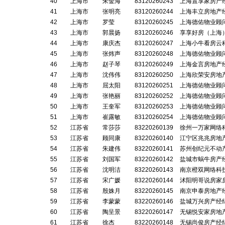
40
上海市
朱金海
83120260243
上海置享家房产
41
上海市
张明亮
83120260244
上海丰立房地产
42
上海市
罗莹
83120260245
上海德佑物业顾
43
上海市
郭晨扬
83120260246
享享好房（上海
44
上海市
康庆杰
83120260247
上海小牛看房云
45
上海市
张炜声
83120260248
上海德佑物业顾
46
上海市
赵子琴
83120260249
上海金言房地产
47
上海市
沈伟伟
83120260250
上海欣荣安房地
48
上海市
屈太阳
83120260251
上海德佑物业顾
49
上海市
张艳丽
83120260252
上海德佑物业顾
50
上海市
王奎军
83120260253
上海德佑物业顾
51
上海市
崔露敏
83120260254
上海德佑物业顾
52
江苏省
常莎莎
83220260139
徐州一万家网络
53
江苏省
顾同康
83220260140
江宁区兆兆房地
54
江苏省
朱建伟
83220260141
苏州创纪元不动
55
江苏省
刘国军
83220260142
盐城市蜗牛房产
56
江苏省
沈明洁
83220260143
南京橙双网络科
57
江苏省
宋广媛
83220260144
沭阳明哥说房家
58
江苏省
殷姝月
83220260145
南京申泰房地产
59
江苏省
李蒙蒙
83220260146
盐城万兴房产经
60
江苏省
陶呈景
83220260147
无锡悦安家房地
61
江苏省
徐杰
83220260148
无锡尚俊房产经