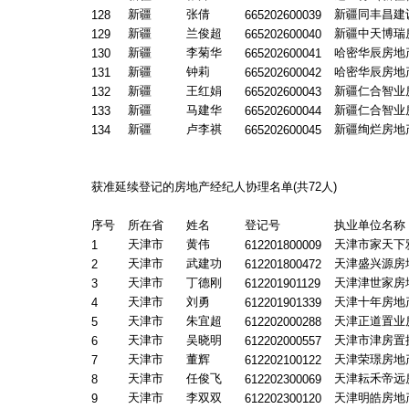
新疆
张倩
新疆同丰昌建
128
665202600039
新疆
兰俊超
新疆中天博瑞
129
665202600040
新疆
李菊华
哈密华辰房地
130
665202600041
新疆
钟莉
哈密华辰房地
131
665202600042
新疆
王红娟
新疆仁合智业
132
665202600043
新疆
马建华
新疆仁合智业
133
665202600044
新疆
卢李祺
新疆绚烂房地
134
665202600045
获准延续登记的房地产经纪人协理名单(共
72
人)
序号
所在省
姓名
登记号
执业单位名称
天津市
黄伟
天津市家天下
1
612201800009
天津市
武建功
天津盛兴源房
2
612201800472
天津市
丁德刚
天津津世家房
3
612201901129
天津市
刘勇
天津十年房地
4
612201901339
天津市
朱宜超
天津正道置业
5
612202000288
天津市
吴晓明
天津市津房置
6
612202000557
天津市
董辉
天津荣璟房地
7
612202100122
天津市
任俊飞
天津耘禾帝远
8
612202300069
天津市
李双双
天津明皓房地
9
612202300120