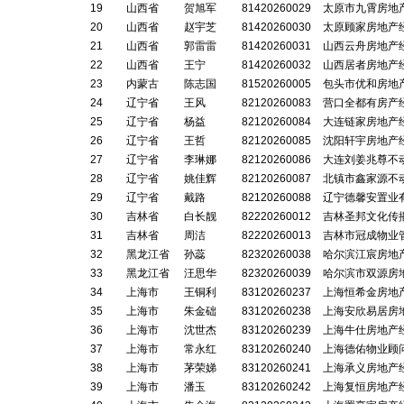
19
山西省
贺旭军
81420260029
太原市九霄房地
20
山西省
赵宇芝
81420260030
太原顾家房地产
21
山西省
郭雷雷
81420260031
山西云舟房地产
22
山西省
王宁
81420260032
山西居者房地产
23
内蒙古
陈志国
81520260005
包头市优和房地
24
辽宁省
王风
82120260083
营口全都有房产
25
辽宁省
杨益
82120260084
大连链家房地产
26
辽宁省
王哲
82120260085
沈阳轩宇房地产
27
辽宁省
李琳娜
82120260086
大连刘姜兆尊不
28
辽宁省
姚佳辉
82120260087
北镇市鑫家源不
29
辽宁省
戴路
82120260088
辽宁德馨安置业
30
吉林省
白长靓
82220260012
吉林圣邦文化传
31
吉林省
周洁
82220260013
吉林市冠成物业
32
黑龙江省
孙蕊
82320260038
哈尔滨江宸房地
33
黑龙江省
汪思华
82320260039
哈尔滨市双源房
34
上海市
王铜利
83120260237
上海恒希金房地
35
上海市
朱金础
83120260238
上海安欣易居房
36
上海市
沈世杰
83120260239
上海牛仕房地产
37
上海市
常永红
83120260240
上海德佑物业顾
38
上海市
茅荣娣
83120260241
上海承义房地产
39
上海市
潘玉
83120260242
上海复恒房地产