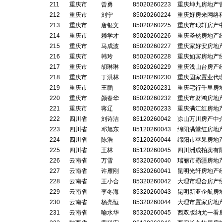
211
重庆市
曾勇
85020260223
重庆坤九房地产
212
重庆市
刘宁
85020260224
重庆好房来网络
213
重庆市
唐银文
85020260225
重庆市琅轩房产
214
重庆市
赖学才
85020260226
重庆圣然房地产
215
重庆市
马成波
85020260227
重庆家好安房地
216
重庆市
韩玲
85020260228
重庆如宾房地产
217
重庆市
胡琳琳
85020260229
重庆浅山台房产
218
重庆市
丁洪林
85020260230
重庆固家置业代
219
重庆市
王鹏
85020260231
重庆宅行千里房
220
重庆市
颜春华
85020260232
重庆市财鸿房地
221
重庆市
蒋辽
85020260233
重庆满江红房地
222
四川省
刘诗洁
85120260042
凉山万川房产中
223
四川省
邓旭东
85120260043
绵阳满堂红房地
224
四川省
陈浩
85120260044
绵阳市苹果房地
225
四川省
王林
85120260045
四川洲成拍卖有
226
云南省
万雪
85320260040
瑞丽市霸疆房地
227
云南省
许雁刚
85320260041
昆明光轩房地产
228
云南省
王小合
85320260042
大理市理合房产
229
云南省
李冬海
85320260043
昆明新亚企航房
230
云南省
杨亮恒
85320260044
大理市置家房地
231
云南省
喻水华
85320260045
西双版纳尤一看