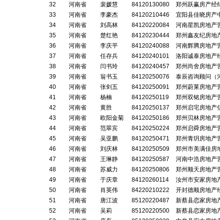
32
河南省
裴媛慧
84120130080
郑州跃赢房产经
33
河南省
李豪杰
84120210446
宜阳县佳晓房产
34
河南省
刘高林
84120220084
河南星凯房地产
35
河南省
楚红艳
84120230444
郑州鑫友纪房地
36
河南省
李庆平
84120240088
河南辉腾房地产
37
河南省
任存兵
84120240101
洛阳诚泰房地产
38
河南省
闫书玲
84120240457
郑州尚舍房地产
39
河南省
翁书玉
84120250076
泰辰咨询顾问（
40
河南省
张剑五
84120250091
郑州蔚莱房地产
41
河南省
杨楠
84120250119
郑州双铭房地产
42
河南省
黄胜
84120250137
郑州启宅房地产
43
河南省
欧阳金菊
84120250186
郑州贝林房地产
44
河南省
范翠宾
84120250224
郑州启舜房地产
45
河南省
吴亚鹏
84120250471
郑州青玥房地产
46
河南省
刘庆林
84120250509
郑州市美满佳房
47
河南省
王琳静
84120250587
河南中浩房地产
48
河南省
苏威力
84120250806
郑州顺天房地产
49
河南省
于庆章
84120260114
汝州市安家房地
50
河南省
肖英伟
84220210222
开封德顺房地产
51
河南省
唐江波
85120220487
新蔡县恋家房地
52
河南省
吴莉
85120220500
新蔡县恋家房地