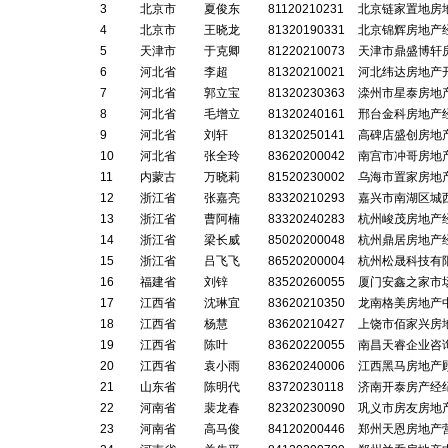
3
北京市
夏俊东
81120210231
北京链家置地房
4
北京市
王晓龙
81320190331
北京锦辉房地产
5
天津市
于克卿
81220210073
天津市鼎盛博轩
6
河北省
李超
81320210021
河北纬达房地产
7
河北省
郭立宝
81320230363
滦州市星泰房地
8
河北省
毛增立
81320240161
邢台金科房地产
9
河北省
刘轩
81320250141
高碑店盛创房地
10
河北省
张全玲
83620200042
南宫市冲哥房地
11
内蒙古
万晓莉
81520230002
乌海市置家房地
12
浙江省
张嘉亮
83320210293
嘉兴市南湖区城
13
浙江省
曹阿楠
83320240283
杭州峻茂房地产
14
浙江省
梁长威
85020200048
杭州鼎居房地产
15
浙江省
吕飞飞
86520200004
杭州松晟科技有
16
福建省
刘锌
83520260055
厦门安鑫之家市
17
江西省
沈琳宜
83620210350
龙南格美房地产
18
江西省
杨慧
83620210427
上饶市佰家兴房
19
江西省
陈叶
83620220055
南昌天睿企业咨
20
江西省
袁小雨
83620240006
江西黑马房地产
21
山东省
陈明代
83720230118
济南开泰房产经
22
河南省
裴龙春
82320230090
巩义市房友房地
23
河南省
高马俊
84120200446
郑州天恩房地产