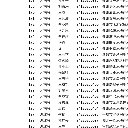
168
河南省
韩学争
84120260386
郑州百一房产经
169
河南省
刘燕乐
84120260387
郑州捷运房地产
170
河南省
王璐
84120260388
郑州辰惠房地产
171
河南省
王兵波
84120260389
郑州乔居房地产
172
河南省
李圣慧
84120260390
郑州市禾木家房
173
河南省
马九思
84120260391
郑州悦馨房地产
174
河南省
李佳琪
84120260392
郑州君坤房地产
175
河南省
华霞
84120260393
郑州顺发房地产
176
河南省
徐宝
84120260394
郑州亚成房地产
177
河南省
王莉苹
84120260395
新郑市金洋房地
178
河南省
焦火峰
84120260396
郑州永熙网络科
179
河南省
孙亚卫
84120260397
郑州诺康房地产
180
河南省
张超帅
84120260398
郑州大雁房地产
181
河南省
王志平
84120260399
新郑市龙瑞房地
182
河南省
王成功
84120260400
郑州老院子房地
183
河南省
彭耀学
84120260401
郑州汉城房地产
184
河南省
李空霄
84120260402
郑州中宅房地产
185
河南省
段秀真
84120260403
郑州市纵通意连
186
河南省
袁伟
84120260404
郑州涌泉房地产
187
湖北省
何柳
84220260036
十堰市宏圣房产
188
湖北省
韩广云
84220260037
湖北一胜房地产
189
湖北省
王静
84220260038
宜昌屹然房产经