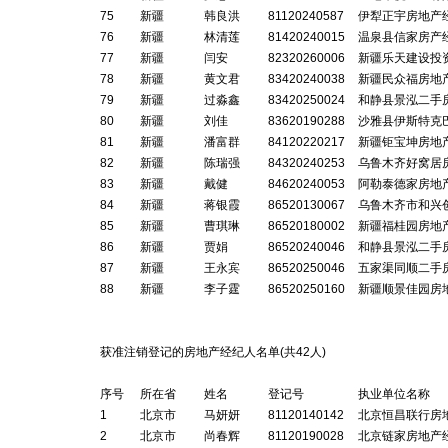
75
新疆
韩良洪
81120240587
伊犁正宇房地产
76
新疆
林清莲
81420240015
温泉县信家房产
77
新疆
闫安
82320260006
新疆乐天建设投
78
新疆
黄文君
83420240038
新疆民众福房地
79
新疆
过淼鑫
83420250024
和静县景泓二手
80
新疆
刘佳
83620190288
沙雅县伊斯特克
81
新疆
潘富群
84120220217
新疆钜宝坤房地
82
新疆
陈瑞强
84320240253
乌鲁木齐好窝居
83
新疆
戴健
84620240053
阿勒泰德家房地
84
新疆
蒋银霞
86520130067
乌鲁木齐市和兴
85
新疆
曹琪琳
86520180002
新疆福桂园房地
86
新疆
贾娟
86520240046
和静县景泓二手
87
新疆
王永宾
86520250046
五家渠同顺二手
88
新疆
李子霆
86520250160
新疆顺景佳园房
获准注销登记的房地产经纪人名单(共
42
人)
序号
所在省
姓名
登记号
执业单位名称
1
北京市
马妍妍
81120140142
北京恒昌联行房
2
北京市
尚春辉
81120190028
北京链家房地产