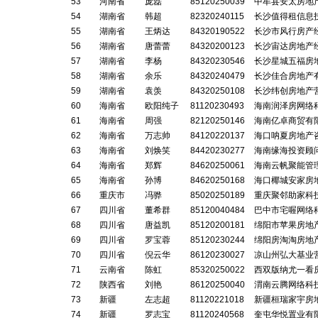
53
河南省
庞磊
85120250039
中牟县安太房地
54
湖南省
韩超
82320240115
长沙值得租信息
55
湖南省
王炳达
84320190522
长沙市风行房产
56
湖南省
唐蕾蕾
84320200123
长沙宙达房地产
57
湖南省
李杨
84320230546
长沙星城五福房
58
湖南省
余乐
84320240479
长沙佳合房地产
59
湖南省
袁羡
84320250108
长沙纬创房地产
60
海南省
欧阳纯子
81120230493
海南润泽房网络
61
海南省
周强
82120250146
海南亿卓商贸有
62
海南省
万志帅
84120220137
海口呐夏房地产
63
海南省
刘焕笑
84420230277
海南缘海投资顾
64
海南省
郑辉
84620250061
海南云帆聚能管
65
海南省
孙博
84620250168
海口椰城安家房
66
重庆市
冯骅
85020250189
重庆聚邻助家科
67
四川省
董希群
85120040484
巴中市宅喔网络
68
四川省
唐益凯
85120200181
绵阳市苹果房地
69
四川省
罗宝蓉
85120230244
绵阳房淘淘房地
70
四川省
倪云华
86120230027
凉山州弘大基业
71
云南省
陈虹
85320250022
西双版纳尤一看
72
陕西省
刘艳
86120250040
渭南云腾网络科
73
新疆
左志超
81120221018
新疆桓瑞家宇房
74
新疆
罗志宝
81120240568
奎屯华悦置业有