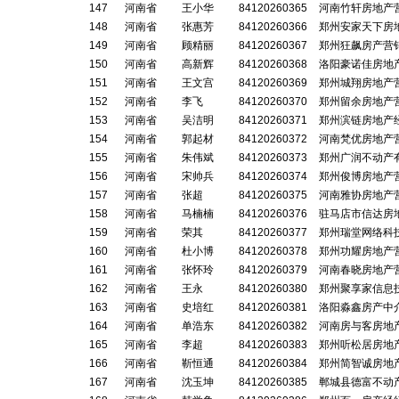
147
河南省
王小华
84120260365
河南竹轩房地产
148
河南省
张惠芳
84120260366
郑州安家天下房
149
河南省
顾精丽
84120260367
郑州狂飙房产营
150
河南省
高新辉
84120260368
洛阳豪诺佳房地
151
河南省
王文宫
84120260369
郑州城翔房地产
152
河南省
李飞
84120260370
郑州留余房地产
153
河南省
吴洁明
84120260371
郑州滨链房地产
154
河南省
郭起材
84120260372
河南梵优房地产
155
河南省
朱伟斌
84120260373
郑州广润不动产
156
河南省
宋帅兵
84120260374
郑州俊博房地产
157
河南省
张超
84120260375
河南雅协房地产
158
河南省
马楠楠
84120260376
驻马店市信达房
159
河南省
荣其
84120260377
郑州瑞堂网络科
160
河南省
杜小博
84120260378
郑州功耀房地产
161
河南省
张怀玲
84120260379
河南春晓房地产
162
河南省
王永
84120260380
郑州聚享家信息
163
河南省
史培红
84120260381
洛阳淼鑫房产中
164
河南省
单浩东
84120260382
河南房与客房地
165
河南省
李超
84120260383
郑州听松居房地
166
河南省
靳恒通
84120260384
郑州简智诚房地
167
河南省
沈玉坤
84120260385
郸城县德富不动