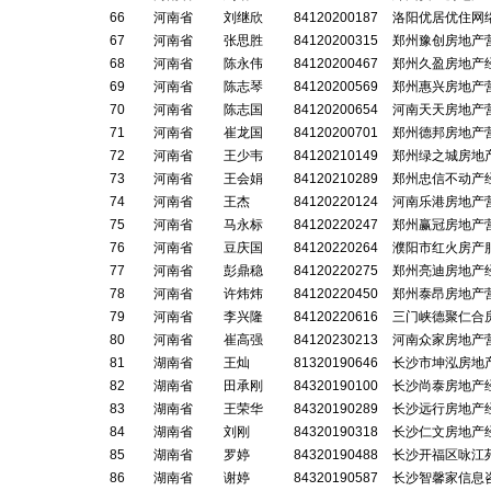
66
河南省
刘继欣
84120200187
洛阳优居优住网
67
河南省
张思胜
84120200315
郑州豫创房地产
68
河南省
陈永伟
84120200467
郑州久盈房地产
69
河南省
陈志琴
84120200569
郑州惠兴房地产
70
河南省
陈志国
84120200654
河南天天房地产
71
河南省
崔龙国
84120200701
郑州德邦房地产
72
河南省
王少韦
84120210149
郑州绿之城房地
73
河南省
王会娟
84120210289
郑州忠信不动产
74
河南省
王杰
84120220124
河南乐港房地产
75
河南省
马永标
84120220247
郑州赢冠房地产
76
河南省
豆庆国
84120220264
濮阳市红火房产
77
河南省
彭鼎稳
84120220275
郑州亮迪房地产
78
河南省
许炜炜
84120220450
郑州泰昂房地产
79
河南省
李兴隆
84120220616
三门峡德聚仁合
80
河南省
崔高强
84120230213
河南众家房地产
81
湖南省
王灿
81320190646
长沙市坤泓房地
82
湖南省
田承刚
84320190100
长沙尚泰房地产
83
湖南省
王荣华
84320190289
长沙远行房地产
84
湖南省
刘刚
84320190318
长沙仁文房地产
85
湖南省
罗婷
84320190488
长沙开福区咏江
86
湖南省
谢婷
84320190587
长沙智馨家信息