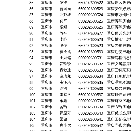
重庆市
罗洋
重庆璟禾居房
85
650202600522
重庆市
曹国民
重庆安佳好房
86
650202600523
重庆市
郎邦椿
重庆市万州区
87
650202600524
重庆市
何平
重庆菁芊房地
88
650202600525
重庆市
杨焜
重庆菁芊房地
89
650202600526
重庆市
管平
重庆优必选房
90
650202600527
重庆市
李静
重庆悦江汇房
91
650202600528
重庆市
张萍
重庆力骏房地
92
650202600529
重庆市
黄关成
重庆迁安房地
93
650202600530
重庆市
王淋铭
重庆海程信息
94
650202600531
重庆市
罗珍珍
重庆义居嘉房
95
650202600532
重庆市
庞敏建
重庆三科家安
96
650202600533
重庆市
谢成龙
重庆日月新房
97
650202600534
重庆市
韦泽瑶
重庆满富璨源
98
650202600535
重庆市
谢浩
重庆成强房地
99
650202600536
重庆市
李善学
重庆世锦诚房
100
650202600537
重庆市
余鑫
重庆链家房地
101
650202600538
重庆市
曾琦
重庆方琦房地
102
650202600539
重庆市
罗显芳
重庆优必选房
103
650202600540
重庆市
梁健
重庆国誉强房
104
650202600541
重庆市
唐小虎
重庆尚弦房地
105
650202600542