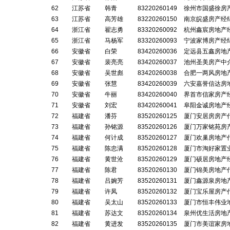
62
江苏省
韩青
83220260149
徐州市国盛徐房
63
江苏省
高芳雄
83220260150
南京皖盛房产经
64
浙江省
翟志勇
83320260092
杭州鑫宸房地产
65
浙江省
马杨军
83320260093
宁波家博房产经
66
安徽省
白荣
83420260036
定远县五鑫房地
67
安徽省
裴亮亮
83420260037
池州圣美房产中
68
安徽省
吴世彪
83420260038
合肥一两风房地
69
安徽省
张慧
83420260039
六安嘉誉信达房
70
安徽省
牛丽
83420260040
界首市信家房产
71
安徽省
刘宏
83420260041
阜阳金诚房地产
72
福建省
潘芬
83520260125
厦门安居房房产
73
福建省
孙铭源
83520260126
厦门万家铭苑房
74
福建省
何计成
83520260127
厦门欢巢房地产
75
福建省
陈忠满
83520260128
厦门市淘好家置
76
福建省
黄世沧
83520260129
厦门硕居房地产
77
福建省
陈君
83520260130
厦门锦美房地产
78
福建省
吕婉芳
83520260131
厦门鑫源泉房地
79
福建省
许凤
83520260132
厦门宝乐屋房产
80
福建省
吴太山
83520260133
厦门市恒丰伟业
81
福建省
苏达文
83520260134
泉州优生活房地
82
福建省
黄进发
83520260135
厦门市美谊家房