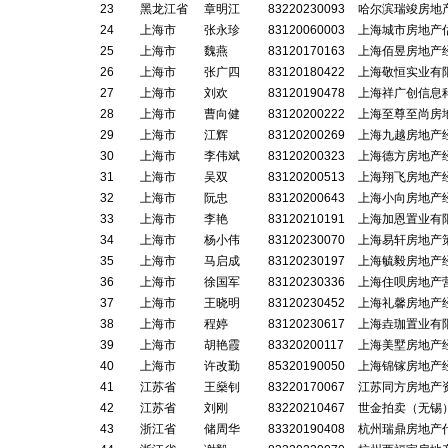
23
黑龙江省
章明江
83220230093
哈尔滨瑞竣房地
24
上海市
张永珍
83120060003
上海城市房地产
25
上海市
魏燕
83120170163
上海佰昱房地产
26
上海市
张广四
83120180422
上海敬恒实业有
27
上海市
刘欢
83120190478
上海祥广创信息
28
上海市
曹向健
83120200222
上海至尊至尚房
29
上海市
江辉
83120200269
上海九越房地产
30
上海市
李伟斌
83120200323
上海德方房地产
31
上海市
吴双
83120200513
上海翔飞房地产
32
上海市
阮忠
83120200643
上海小向房地产
33
上海市
李艳
83120210191
上海加恩置业有
34
上海市
杨小伟
83120230070
上海易轩房地产
35
上海市
马启成
83120230197
上海毓毅房地产
36
上海市
徐国军
83120230336
上海住呗房地产
37
上海市
王晓明
83120230452
上海礼馨房地产
38
上海市
程婷
83120230617
上海垚珈置业有
39
上海市
胡艳霞
83320200117
上海美墅房地产
40
上海市
许改勤
85320190050
上海锦镓房地产
41
江苏省
王燊钊
83220170067
江苏同方房地产
42
江苏省
刘刚
83220210467
世金拍卖（无锡
43
浙江省
储周华
83320190408
杭州瑞鼎房地产