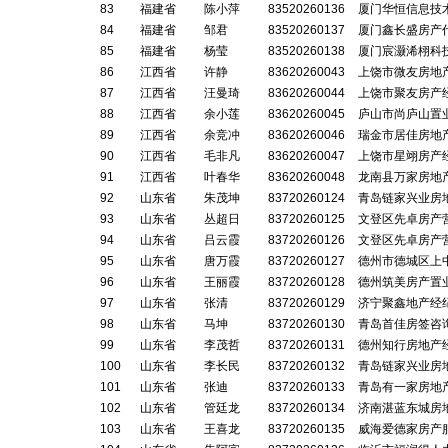
83
福建省
陈小萍
83520260136
厦门华恒信息技
84
福建省
邹君
83520260137
厦门鑫长盛房产
85
福建省
杨莹
83520260138
厦门宸灏浠栩科
86
江西省
许静
83620260043
上饶市微友房地
87
江西省
汪曼琦
83620260044
上饶市聚友房产
88
江西省
余小莲
83620260045
庐山市尚庐山置
89
江西省
余竞冲
83620260046
瑞金市居佳房地
90
江西省
毛非凡
83620260047
上饶市星翊房产
91
江西省
叶春华
83620260048
龙南县万家房地
92
山东省
朱茂坤
83720260124
青岛链家兴业房
93
山东省
丛超日
83720260125
文登区先卓房产
94
山东省
吕云霞
83720260126
文登区先卓房产
95
山东省
唐万霞
83720260127
德州市德城区上
96
山东省
王丽霞
83720260128
德州筑美房产置
97
山东省
张清
83720260129
济宁聚鑫地产经
98
山东省
马坤
83720260130
青岛首佳房签咨
99
山东省
李茂哲
83720260131
德州知行房地产
100
山东省
李长民
83720260132
青岛链家兴业房
101
山东省
张迪
83720260133
青岛有一家房地
102
山东省
管廷龙
83720260134
济南湛蓝东城房
103
山东省
王喜龙
83720260135
威海爱德家房产