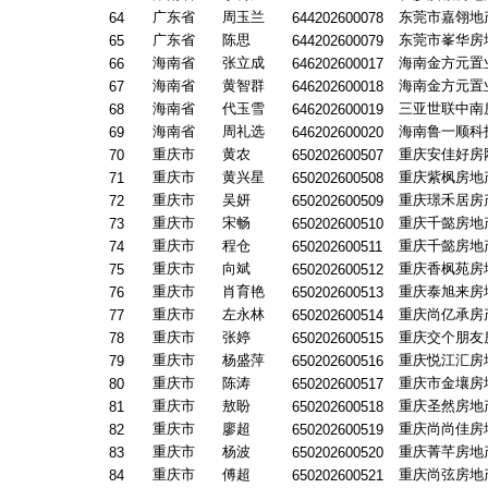
广东省
周玉兰
东莞市嘉翎地
64
644202600078
广东省
陈思
东莞市峯华房
65
644202600079
海南省
张立成
海南金方元置
66
646202600017
海南省
黄智群
海南金方元置
67
646202600018
海南省
代玉雪
三亚世联中南
68
646202600019
海南省
周礼选
海南鲁一顺科
69
646202600020
重庆市
黄农
重庆安佳好房
70
650202600507
重庆市
黄兴星
重庆紫枫房地
71
650202600508
重庆市
吴妍
重庆璟禾居房
72
650202600509
重庆市
宋畅
重庆千懿房地
73
650202600510
重庆市
程仓
重庆千懿房地
74
650202600511
重庆市
向斌
重庆香枫苑房
75
650202600512
重庆市
肖育艳
重庆泰旭来房
76
650202600513
重庆市
左永林
重庆尚亿承房
77
650202600514
重庆市
张婷
重庆交个朋友
78
650202600515
重庆市
杨盛萍
重庆悦江汇房
79
650202600516
重庆市
陈涛
重庆市金壤房
80
650202600517
重庆市
敖盼
重庆圣然房地
81
650202600518
重庆市
廖超
重庆尚尚佳房
82
650202600519
重庆市
杨波
重庆菁芊房地
83
650202600520
重庆市
傅超
重庆尚弦房地
84
650202600521