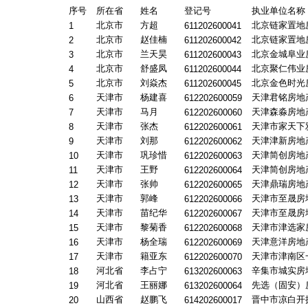
序号
所在省
姓名
登记号
执业单位名称
北京市
方超
北京链家置地
1
611202600041
北京市
赵佳楠
北京链家置地
2
611202600042
北京市
兰天昊
北京金城阜业
3
611202600043
北京市
舒盛凤
北京聚仁伟业
4
611202600044
北京市
刘焱杰
北京金色时光
5
611202600045
天津市
杨建喜
天津君铭房地
6
612202600059
天津市
马月
天津森淼房地
7
612202600060
天津市
张杰
天津市家天下
8
612202600061
天津市
刘那
天津津新房地
9
612202600062
天津市
巩珍惜
天津简创房地
10
612202600063
天津市
王野
天津简创房地
11
612202600064
天津市
张帅
天津鼎瑞房地
12
612202600065
天津市
郭峰
天津市至晟房
13
612202600066
天津市
苗纪华
天津市至晟房
14
612202600067
天津市
黎菊香
天津市津选家
15
612202600068
天津市
杨全瑞
天津意洋房地
16
612202600069
天津市
籍亚东
天津市津南区
17
612202600070
河北省
李占宁
辛集市城实房
18
613202600063
河北省
王丽娜
先选（固安）
19
613202600064
山西省
赵鹏飞
晋中市凉白开
20
614202600017