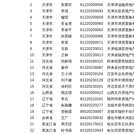
2
天津市
朱爱庆
81220200006
天津津溢杨房地
3
天津市
李强
81220200043
天津兴亚房地产
4
天津市
穆莹
81220200059
天津市津房置换
5
天津市
常金虎
81220200060
天津市津房置换
6
天津市
李保平
81220200063
天津市津房置换
7
天津市
孙景瞳
81220200066
天津市津房置换
8
天津市
李雷
81220200071
天津市津房置换
9
天津市
马群
81220220031
天津福满堂房地
10
天津市
王林
81220230013
天津鼎瑞房地产
11
河北省
孙静强
81320180315
怀来雨墨营销策
12
河北省
秦伟
81320230087
怀来县佳慧房地
13
河北省
王小润
81320230104
迁安市众合房地
14
河北省
刘子健
81320230128
迁安市中洲房地
15
河北省
张利芬
81320230201
河北宜居天下房
16
山西省
韩志强
81420200022
山西五月房地产
17
辽宁省
李石
82120210161
锦州玮誉房地产
18
辽宁省
朱丽娜
83320220277
北镇市壹号师房
19
辽宁省
管丽霞
86520230067
北镇市瑞轩不动
20
吉林省
艾广
84420230032
通化市栖木润居
21
黑龙江省
周天经
82320170021
哈尔滨市立玖房
22
黑龙江省
杜书函
82320210043
哈尔滨世荣房地