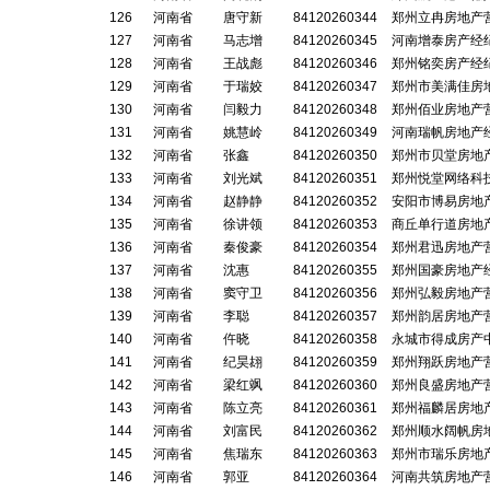
126
河南省
唐守新
84120260344
郑州立冉房地产
127
河南省
马志增
84120260345
河南增泰房产经
128
河南省
王战彪
84120260346
郑州铭奕房产经
129
河南省
于瑞姣
84120260347
郑州市美满佳房
130
河南省
闫毅力
84120260348
郑州佰业房地产
131
河南省
姚慧岭
84120260349
河南瑞帆房地产
132
河南省
张鑫
84120260350
郑州市贝堂房地
133
河南省
刘光斌
84120260351
郑州悦堂网络科
134
河南省
赵静静
84120260352
安阳市博易房地
135
河南省
徐讲领
84120260353
商丘单行道房地
136
河南省
秦俊豪
84120260354
郑州君迅房地产
137
河南省
沈惠
84120260355
郑州国豪房地产
138
河南省
窦守卫
84120260356
郑州弘毅房地产
139
河南省
李聪
84120260357
郑州韵居房地产
140
河南省
仵晓
84120260358
永城市得成房产
141
河南省
纪昊翃
84120260359
郑州翔跃房地产
142
河南省
梁红飒
84120260360
郑州良盛房地产
143
河南省
陈立亮
84120260361
郑州福麟居房地
144
河南省
刘富民
84120260362
郑州顺水阔帆房
145
河南省
焦瑞东
84120260363
郑州市瑞乐房地
146
河南省
郭亚
84120260364
河南共筑房地产