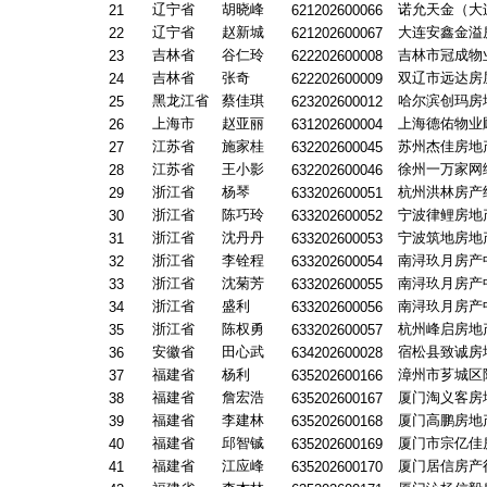
辽宁省
胡晓峰
诺允天金（大
21
621202600066
辽宁省
赵新城
大连安鑫金溢
22
621202600067
吉林省
谷仁玲
吉林市冠成物
23
622202600008
吉林省
张奇
双辽市远达房
24
622202600009
黑龙江省
蔡佳琪
哈尔滨创玛房
25
623202600012
上海市
赵亚丽
上海德佑物业
26
631202600004
江苏省
施家桂
苏州杰佳房地
27
632202600045
江苏省
王小影
徐州一万家网
28
632202600046
浙江省
杨琴
杭州洪林房产
29
633202600051
浙江省
陈巧玲
宁波律鲤房地
30
633202600052
浙江省
沈丹丹
宁波筑地房地
31
633202600053
浙江省
李铨程
南浔玖月房产
32
633202600054
浙江省
沈菊芳
南浔玖月房产
33
633202600055
浙江省
盛利
南浔玖月房产
34
633202600056
浙江省
陈权勇
杭州峰启房地
35
633202600057
安徽省
田心武
宿松县致诚房
36
634202600028
福建省
杨利
漳州市芗城区
37
635202600166
福建省
詹宏浩
厦门淘义客房
38
635202600167
福建省
李建林
厦门高鹏房地
39
635202600168
福建省
邱智铖
厦门市宗亿佳
40
635202600169
福建省
江应峰
厦门居信房产
41
635202600170