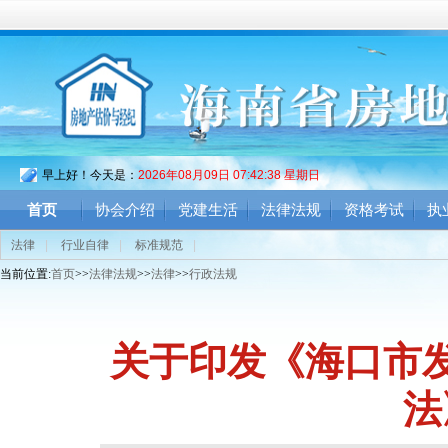
早上好！今天是：
2026年08月09日 07:42:39 星期日
首页
协会介绍
党建生活
法律法规
资格考试
执
法律
|
行业自律
|
标准规范
|
当前位置:
首页
>>
法律法规
>>
法律
>>
行政法规
关于印发《海口市
法