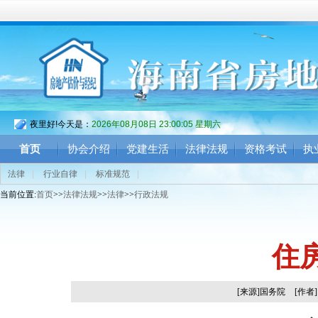
夜里好!今天是：
2026年08月08日 23:00:06 星期六
首页
协会介绍
党建生活
法律法规
资格考试
执
法律
|
行业自律
|
标准规范
|
当前位置:
首页
>>
法律法规
>>
法律
>>
行政法规
住
[来源]国务院
[作者