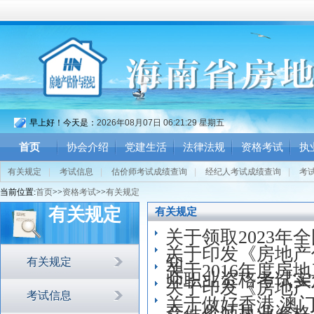
早上好！今天是：
2026年08月07日 06:21:29 星期五
首页
协会介绍
党建生活
法律法规
资格考试
执
有关规定
|
考试信息
|
估价师考试成绩查询
|
经纪人考试成绩查询
|
考
当前位置:
首页
>>
资格考试
>>
有关规定
有关规定
有关规定
关于领取2023
关于印发《房地产
知
有关规定
关于2016年度
师职业资格考试实
关于印发《房地产
考试信息
关于做好香港 澳
产估价师执业资格