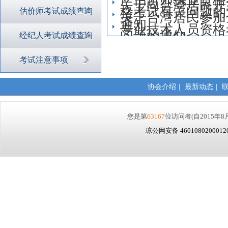
关于向台湾居民开
格考试有关问题的
估价师考试成绩查询
关于台湾居民参加
通知
专业技术人员资格
问题的通知
经纪人考试成绩查询
考试注意事项
协会介绍
|
最新动态
|
您是第
63167
位访问者
(自2015年8
琼公网安备 460108020001