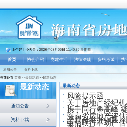
上午好！今天是：
2026年08月06日 11:40:36 星期四
首页
协会介绍
党建生活
法律法规
资格考试
执
通知公告
|
资料下载
|
当前位置:
首页
>>
最新动态
>>
最新动态
最新动态
最新动态
风险提示函
关于房地产经纪机
通知公告
携手同行攀高峰 
海南省房地产评估
会联合举办铜鼓岭
资料下载
中估联行不动产估
举办