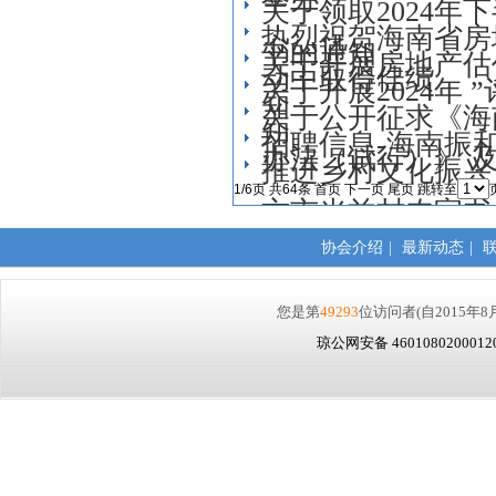
关于领取2024
热烈祝贺海南省房
书的通知
关于开展房地产估
动中取得佳绩
关于开展2024年
知
关于公开征求《海
知
招聘信息-海南振
办法（试行）》 
推进乡村文化振兴
1/6页 共64条
首页
下一页
尾页
跳转至
方市光益村农家书
协会介绍
|
最新动态
|
您是第
49293
位访问者
(自2015年8
琼公网安备 460108020001