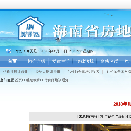
下午好！今天是：
2026年08月06日 15:31:22 星期四
首页
协会介绍
党建生活
法律法规
资格考试
执
估价师培训通知
|
经纪人培训通知
|
估价师全国培训报名
|
估价师全国网
当前位置:
首页
>>
继续教育
>>
估价师培训通知
2018
[来源]海南省房地产估价与经纪业