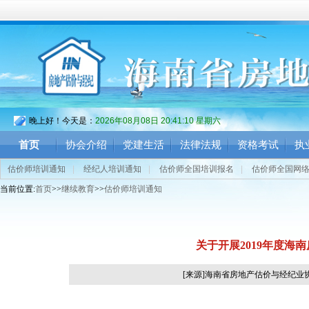
晚上好！今天是：
2026年08月08日 20:41:11 星期六
首页
协会介绍
党建生活
法律法规
资格考试
执
估价师培训通知
|
经纪人培训通知
|
估价师全国培训报名
|
估价师全国网
当前位置:
首页
>>
继续教育
>>
估价师培训通知
关于开展2019年度海
[来源]海南省房地产估价与经纪业