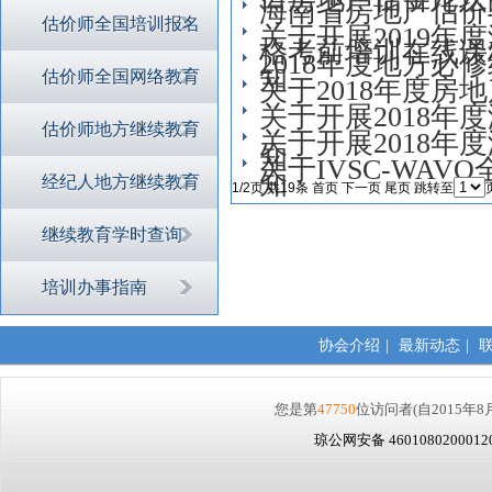
海南省房地产估价
估价师全国培训报名
关于开展2019
格考前培训在线课
2018年度地方必
知
估价师全国网络教育
关于2018年度房
关于开展2018
估价师地方继续教育
关于开展2018
知
关于IVSC-WA
知
经纪人地方继续教育
1/2页 共19条
首页
下一页
尾页
跳转至
继续教育学时查询
培训办事指南
协会介绍
|
最新动态
|
您是第
47750
位访问者
(自2015年8
琼公网安备 460108020001