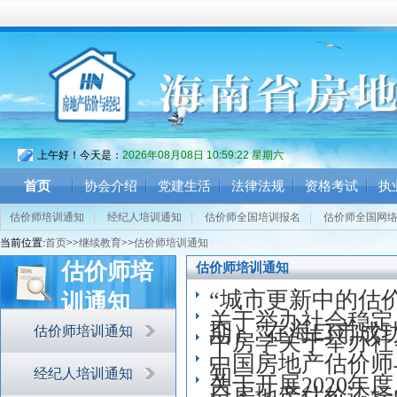
上午好！今天是：
2026年08月08日 10:59:22 星期六
首页
协会介绍
党建生活
法律法规
资格考试
执
估价师培训通知
|
经纪人培训通知
|
估价师全国培训报名
|
估价师全国网
当前位置:
首页
>>
继续教育
>>
估价师培训通知
估价师培
估价师培训通知
“城市更新中的估价
训通知
关于举办社会稳定
期）”在海口市成
估价师培训通知
中房学关于举办社
中国房地产估价师
知
经纪人培训通知
关于开展2020
日房地产估价论坛